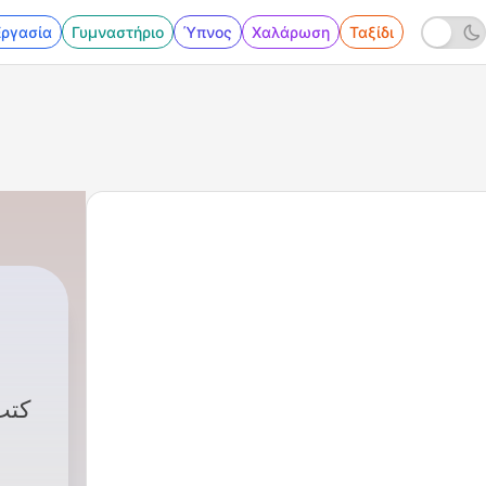
Εργασία
Γυμναστήριο
Ύπνος
Χαλάρωση
Ταξίδι
|
أبو راشد
كتب