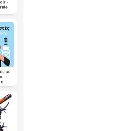
oir -
rale
ές με
ρο
κη