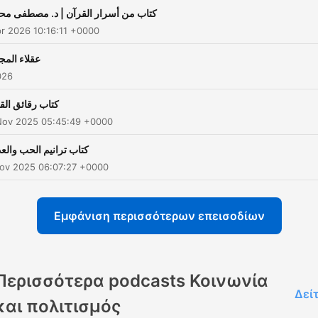
كتاب من أسرار القرآن | د. مصطفی مح
pr 2026 10:16:11 +0000
عقلاء المج
026
كتاب رقائق الق
Nov 2025 05:45:49 +0000
كتاب ترانيم الحب والع
Nov 2025 06:07:27 +0000
Εμφάνιση περισσότερων επεισοδίων
Περισσότερα podcasts Κοινωνία
Δεί
και πολιτισμός