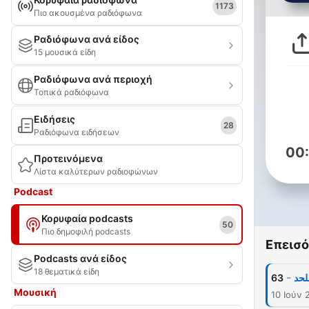
1173
Πιο ακουσμένα ραδιόφωνα
Ραδιόφωνα ανά είδος
15 μουσικά είδη
Ραδιόφωνα ανά περιοχή
Τοπικά ραδιόφωνα
Ειδήσεις
28
Ραδιόφωνα ειδήσεων
00
Προτεινόμενα
Λίστα καλύτερων ραδιοφώνων
Podcast
Κορυφαία podcasts
50
Πιο δημοφιλή podcasts
Επεισό
Podcasts ανά είδος
18 θεματικά είδη
-
63
لحد
Μουσική
10 Ιούν 