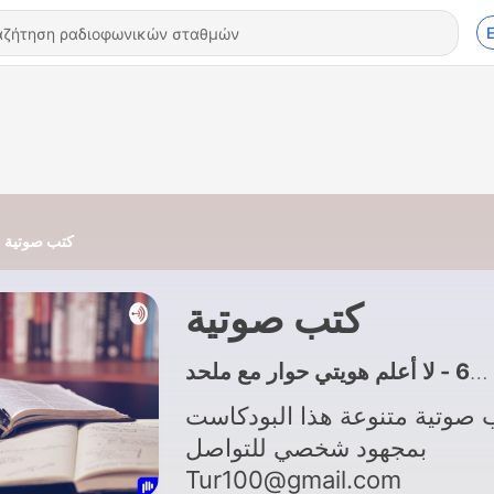
كتب صوتية
كتب صوتية
63 - لا أعلم هويتي حوار مع ملحد
 صوتية متنوعة هذا البودكاست
بمجهود شخصي للتواصل
Tur100@gmail.com