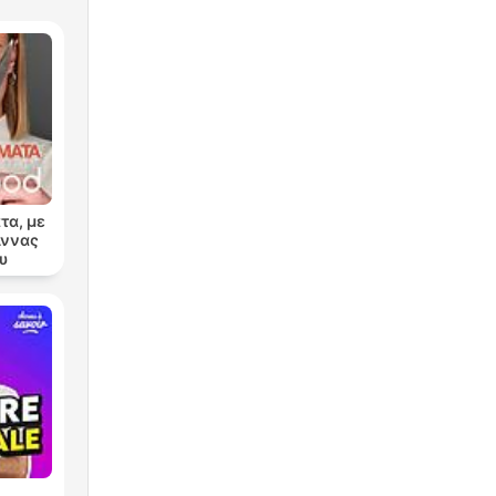
τα, με
Άννας
υ