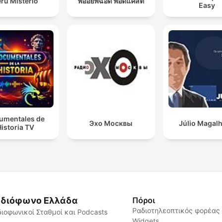
rú Misterio
พี่อ้อยพี่ฉอด พอดแคสต์
Easy
umentales de
Эхо Москвы
Júlio Magal
istoria TV
διόφωνο Ελλάδα
Πόροι
Ραδιοτηλεοπτικός φορέας
ιοφωνικοί Σταθμοί και Podcasts
Widgets