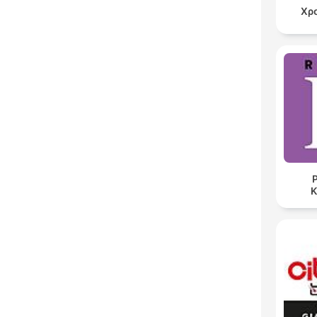
Χρ
Ρ
K