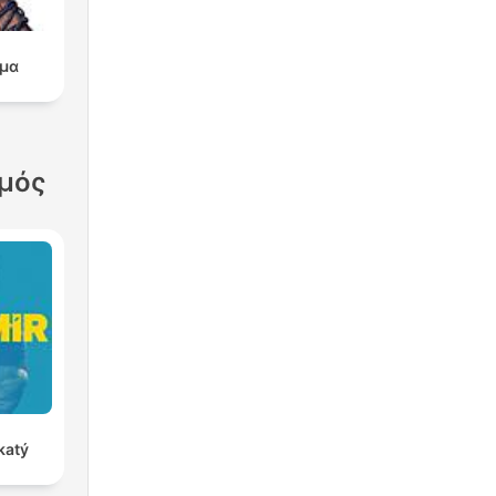
μα
σμός
katý