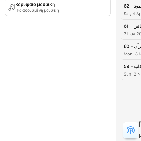
Κορυφαία μουσική
-
62
مود
Πιο ακουσμένη μουσική
Sat, 4 A
-
61
انين
31 Ιαν 2
-
60
رآن
Mon, 3 
-
59
ذاب
Sun, 2 