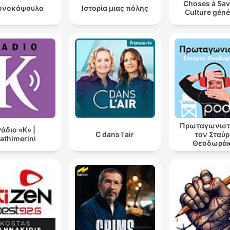
Choses à Sav
ονοκάψουλα
Ιστορία μιας πόλης
Culture géné
Πρωταγωνιστ
άδιο «Κ» |
C dans l'air
τον Σταύ
athimerini
Θεοδωρά