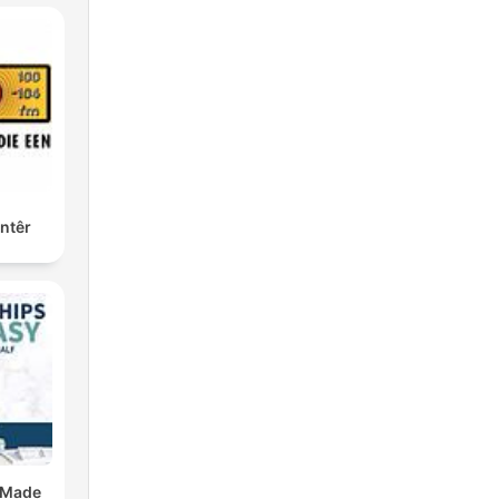
ntêr
 Made