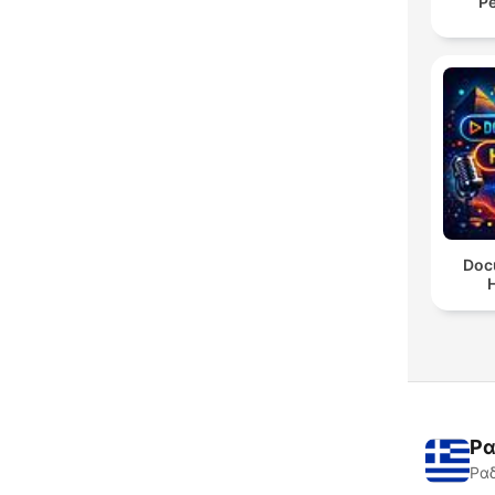
Pe
Doc
H
Ρα
Ραδ