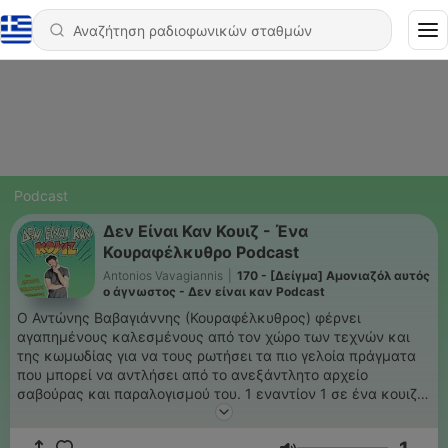
Podcast
Δεν Είναι Καν Κουιζ - Ένα
Κουραφέλκυθρο Podcast
Antonios Vavagiannis
|
170 - [Δείγμα] Αμονιαζόλ αυτός
ο άγνωστος - Δεν είναι καν Podcast
Ο Αντώνης Βαβαγιάννης (Κουραφέλκυθρος) φέρνει
αγαπημένους καλεσμένους από τον χώρο των τεχνών και
της κωμωδίας για να τους ρωτήσει τα πιο γελοία πράγματα
που μπορεί να αντλήσει από το ανεξάντλητο αρχείο
σαβούρας και παραλογισμού του. 1 εναντίον 1 σε ένα κουιζ
από το οποίο βγαίνουμε όλοι χαμένοι.