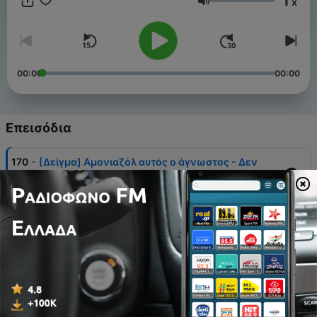
1
x
Ένταση
00:00
00:00
Επεισόδια
-
170
[Δείγμα] Αμονιαζόλ αυτός ο άγνωστος - Δεν
είναι καν Podcast
06 Ιούν 2026
-
169
Κουιζ Καν Είναι Δεν - Βαβαγιάννης Vs Στεργίου
07 Μάιος 2026
-
163
Δεν Είναι Καν Κουιζ #3.4 - Μπιλ Μπακάλης Vs
Γιώργος Τσαγκ
25 Δεκ 2025