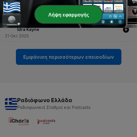
-
162
Δεν Είναι Καν Κουιζ #3.3 - Αλέξανδρος
Πασπαρδάνης Vs Πάνος Κυδώνης
25 Νοέ 2025
Λήψη εφαρμογής
-
160
Δεν Είναι Καν Κουιζ #3.2 - Ηλίας Φουντούλης Vs
Idra Kayne
21 Οκτ 2025
Εμφάνιση περισσότερων επεισοδίων
Ραδιόφωνο Ελλάδα
Ραδιοφωνικοί Σταθμοί και Podcasts