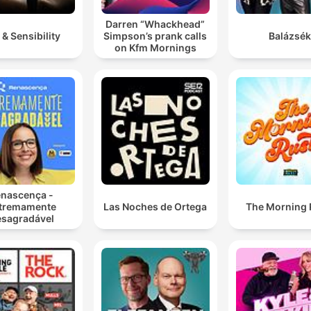
Darren “Whackhead”
 & Sensibility
Simpson’s prank calls
Balázsék
on Kfm Mornings
nascença -
tremamente
Las Noches de Ortega
The Morning
sagradável