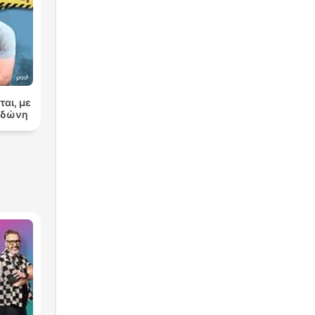
ται, με
ορδώνη