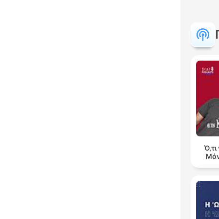
Ό,τι
Μάν