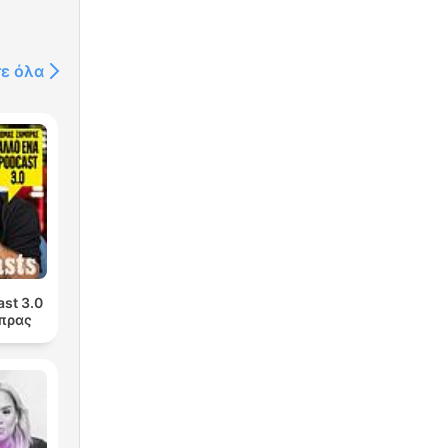
τε όλα
st 3.0
πρας