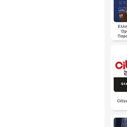
Ελλ
'Ωρ
Παρα
Citiz