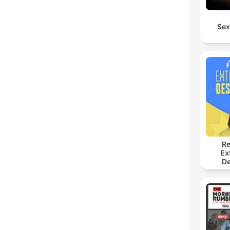
Sex
Re
Ex
De