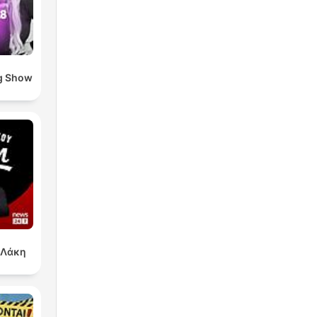
g Show
 Λάκη