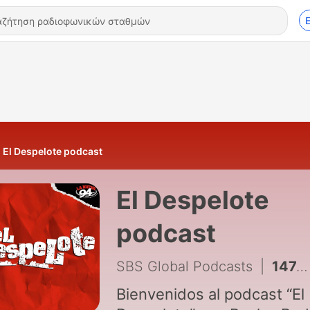
El Despelote podcast
El Despelote
podcast
SBS Global Podcasts
|
14747 - De Película Ft. Juanma Fernández París — Con Rocky, La Burbu y El Giga #ElDespelote #LaNueva94
Bienvenidos al podcast “El