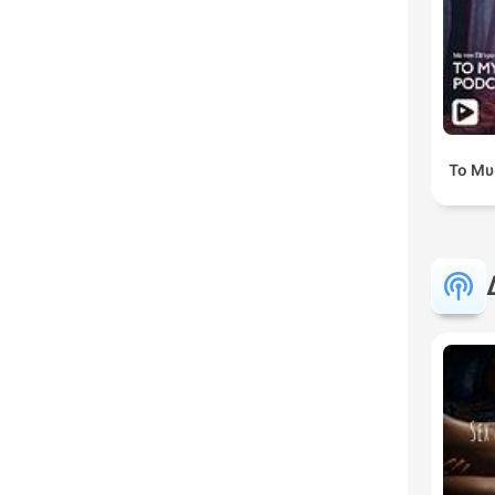
Το Μυ