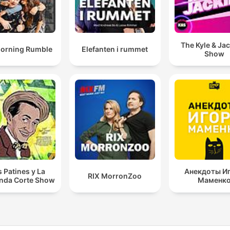
The Kyle & Ja
orning Rumble
Elefanten i rummet
Show
s Patines y La
Анекдоты И
RIX MorronZoo
nda Corte Show
Маменк