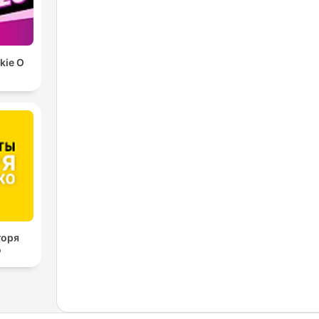
ckie O
горя
о