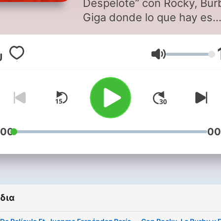
Despelote” con Rocky, Bur
Giga donde lo que hay es
entretenimiento, noticias,
invitados especiales y mu
Ένταση
diversión. No se pierdan ni un
episodio de este vacilón
garantizado a ponerles una
sonrisa en la cara. El podcast
“El Despelote” está aquí.
:00
00
δια