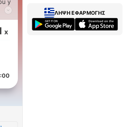
bu y
ΛΉΨΗ ΕΦΑΡΜΟΓΉΣ
cha
1
x
:00