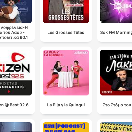
ηνοφρένεια-Η
α του Λαού -
Les Grosses Têtes
Sok FM Mornin
πολιτικά 90.1
en @ Best 92.6
La Pija y la Quinqui
Στο Στόμα του