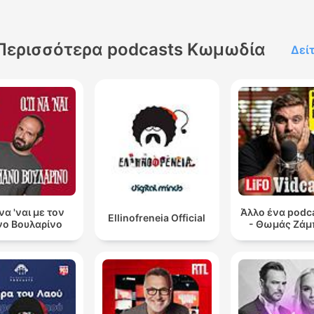
Περισσότερα podcasts Κωμωδία
Δεί
 να 'ναι με τον
Άλλο ένα podca
Ellinofreneia Official
ο Βουλαρίνο
- Θωμάς Ζάμ