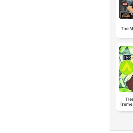
The M
Tre
Treme