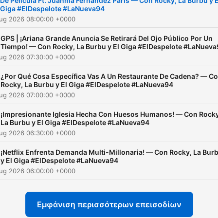
De Película Ft. Juanma Fernández París — Con Rocky, La Burbu y E
Giga #ElDespelote #LaNueva94
Aug 2026 08:00:00 +0000
GPS | ¡Ariana Grande Anuncia Se Retirará Del Ojo Público Por Un
Tiempo! — Con Rocky, La Burbu y El Giga #ElDespelote #LaNuev
Aug 2026 07:30:00 +0000
¿Por Qué Cosa Específica Vas A Un Restaurante De Cadena? — C
Rocky, La Burbu y El Giga #ElDespelote #LaNueva94
Aug 2026 07:00:00 +0000
¡Impresionante Iglesia Hecha Con Huesos Humanos! — Con Rocky
La Burbu y El Giga #ElDespelote #LaNueva94
Aug 2026 06:30:00 +0000
¡Netflix Enfrenta Demanda Multi-Millonaria! — Con Rocky, La Bur
y El Giga #ElDespelote #LaNueva94
Aug 2026 06:00:00 +0000
Εμφάνιση περισσότερων επεισοδίων