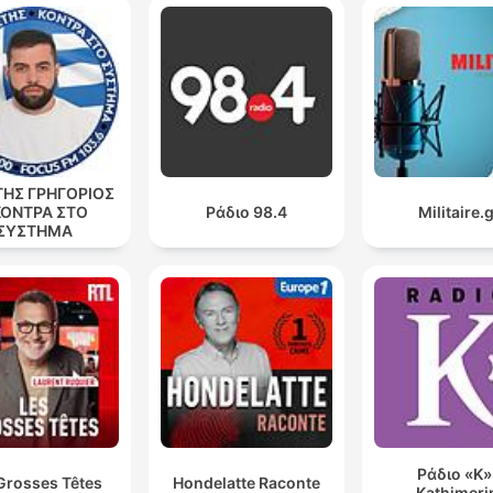
ma appunto Edoardo ce l'ha descritto molto bene
questo futuro sembra proprio inarrivabile e c'è quest
disillusione terribile
00:39:50 · L'intervistatore sottolinea il paradosso tra il desider
di futuro dei giovani e la percezione di un orizzonte reso
impossibile dalle attuali condizioni sociali.
ΤΗΣ ΓΡΗΓΟΡΙΟΣ
i giovani abbiano molto bisogno di adulti che è una
ΚΟΝΤΡΑ ΣΤΟ
Ράδιο 98.4
Militaire.
ΣΥΣΤΗΜΑ
cosa di cui siamo un po' dimenticati, e che nel lavoro 
giovani abbiano bisogno di maestri
00:42:39 · Francesco Seghezzi propone l'investimento
nell'apprendistato per ricreare un legame formativo tra
generazioni attraverso la figura del maestro.
Ράδιο «Κ»
Grosses Têtes
Hondelatte Raconte
Kathimeri