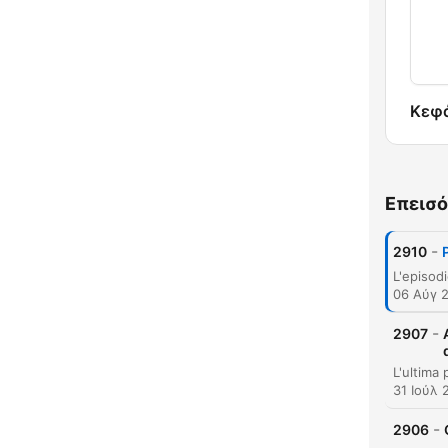
Κεφ
Επεισό
-
2910
06 Αύγ 
-
2907
31 Ιούλ 
-
2906