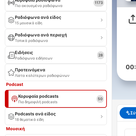
1173
Πιο ακουσμένα ραδιόφωνα
Ραδιόφωνα ανά είδος
15 μουσικά είδη
Ραδιόφωνα ανά περιοχή
Τοπικά ραδιόφωνα
Ειδήσεις
28
Ραδιόφωνα ειδήσεων
00
Προτεινόμενα
Λίστα καλύτερων ραδιοφώνων
Podcast
Κορυφαία podcasts
50
Πιο δημοφιλή podcasts
Σύ
Podcasts ανά είδος
18 θεματικά είδη
Μουσική