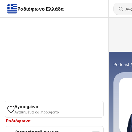
Ραδιόφωνο Ελλάδα
Podcast
Αγαπημένα
Αγαπημένα και πρόσφατα
Ραδιόφωνα
Κορυφαία ραδιόφωνα