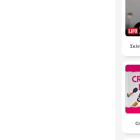
Σκλη
C