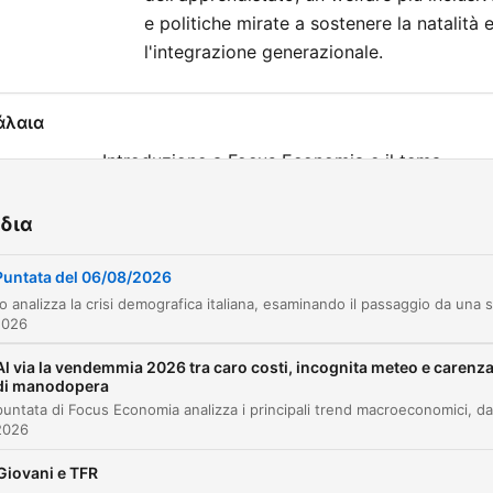
e politiche mirate a sostenere la natalità 
l'integrazione generazionale.
άλαια
Introduzione a Focus Economia e il tema
00:00:09
dell'invecchiamento demografico
Le quattro G: Giovani, Geografie, Genere e
δια
00:02:13
Generazioni
Puntata del 06/08/2026
L'analisi di Alessandro Rosina: la scomparsa de
00:02:52
giovani e lo squilibrio demografico
2026
Il contributo di Francesco Seghezzi: politiche 
00:12:58
Al via la vendemmia 2026 tra caro costi, incognita meteo e carenz
lavoro e sostenibilità delle pensioni
di manodopera
Sostenibilità del lavoro e automazione
00:16:56
2026
tecnologica
Occupazione femminile, carichi di cura e politi
Giovani e TFR
00:24:04