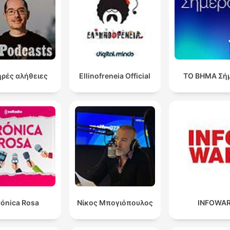
Il rischio è che andremo a sostituire lavori, per cui
abbiamo la coda, e a non sostituire lavori che nessun
vuole fare.
00:21:12 · Viene espresso il timore di un'automazione inefficie
che elimina occupazioni con alta domanda invece di risolvere 
ρές αλήθειες
Ellinofreneia Official
ΤΟ ΒΗΜΑ Σή
carenza di manodopera in settori difficili.
le donne destinano alla cura della famiglia 5 ore al
giorno contro le 2 ore che destinano gli uomini, il che
significa che le donne subiscono un ostacolo nella lo
crescita professionale
00:29:31 · Viene presentato un dato statistico sull'asimmetria 
genere nel carico di cura familiare e sul suo impatto negativo
sulla carriera femminile.
rónica Rosa
Νίκος Μπογιόπουλος
INFOWA
c'è una grandissima volontà voglia anzi voglia di futu