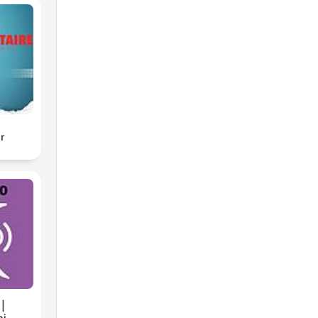
a
io
gr
i
 |
ni