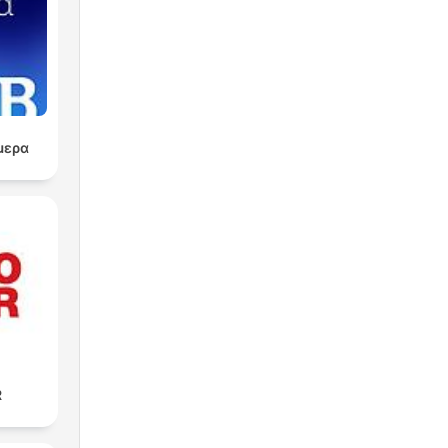
o
nte
la
μερα
ro
di
R
ro