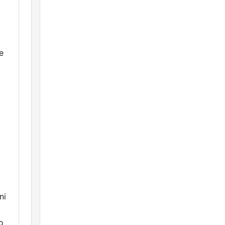
e
.
ni
o