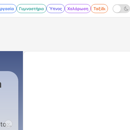
Εργασία
Γυμναστήριο
Ύπνος
Χαλάρωση
Ταξίδι
a
nto