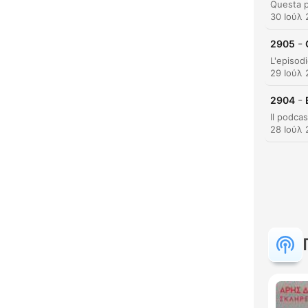
30 Ιούλ
-
2905
29 Ιούλ
-
2904
28 Ιούλ
Κυρι