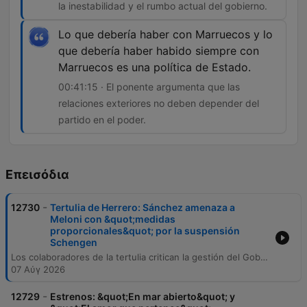
la inestabilidad y el rumbo actual del gobierno.
Lo que debería haber con Marruecos y lo
que debería haber habido siempre con
Marruecos es una política de Estado.
00:41:15 · El ponente argumenta que las
relaciones exteriores no deben depender del
partido en el poder.
Επεισόδια
-
12730
Tertulia de Herrero: Sánchez amenaza a
Meloni con &quot;medidas
proporcionales&quot; por la suspensión
Schengen
Los colaboradores de la tertulia critican la gestión del Gobierno español respecto a la crisis de menores en Ceuta y las tensiones diplomáticas con Italia, denunciando el uso político de la situación migratoria. Se analiza la falta de una política de Estado frente a Marruecos y los presuntos intereses económicos en el sistema de acogida. El debate aborda también la necesidad de mayor independencia en la agenda del Rey y cuestiona la vulnerabilidad del Ejecutivo ante las presiones externas, señalando que la legislación actual impide la devolución inmediata de menores no acompañados.
07 Αύγ 2026
-
12729
Estrenos: &quot;En mar abierto&quot; y