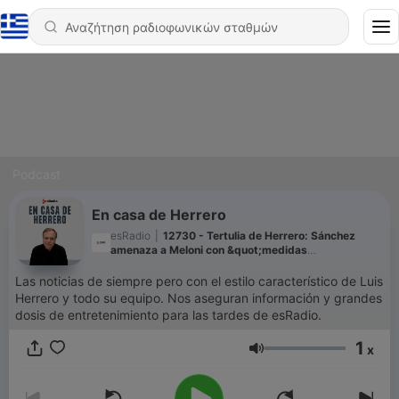
Podcast
En casa de Herrero
esRadio
|
12730 - Tertulia de Herrero: Sánchez
amenaza a Meloni con &quot;medidas
proporcionales&quot; por la suspensión Schengen
Las noticias de siempre pero con el estilo característico de Luis
Herrero y todo su equipo. Nos aseguran información y grandes
dosis de entretenimiento para las tardes de esRadio.
1
x
Ένταση