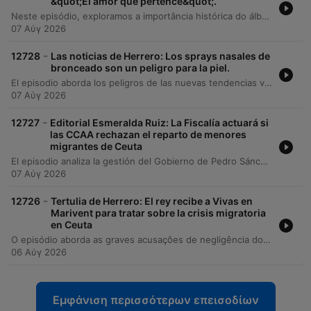
&quot;El amor que pertence&quot;.
Neste episódio, exploramos a importância histórica do álbum 'Revolver' dos Beatles e analisamos diversas produções cinematográficas, incluindo o filme de catástrofes 'En Mar Abierto', o drama islandês 'O Amor que Permanece' e o suspense francês 'Síndrome de Rembrandt'. A discussão segue com recomendações de streaming, abordando títulos como 'A Última Casa' na Netflix e as séries 'Ted Lasso', 'Muertos S.L.' e 'Gatos Callejeros'. O programa encerra com análises sobre obras que retratam os Jogos Olímpicos de Munique e produções protagonizadas por Mads Mikkelsen.
07 Αύγ 2026
-
12728
Las noticias de Herrero: Los sprays nasales de
bronceado son un peligro para la piel.
El episodio aborda los peligros de las nuevas tendencias virales de bronceado por inhalación y aclara conceptos erróneos sobre el uso del protector solar. Asimismo, se analiza el éxito editorial de los 'Murdokus', un pasatiempo que fusiona la lógica del sudoku con misterios detectivescos. Además, se cuenta con la participación de Miguel Sanz, dueño de Kioscalia, para hablar sobre el perfil de los lectores y los próximos eventos literarios. El programa concluye con una reflexión sobre el lanzamiento del nuevo álbum de Karol G y su impacto emocional en el público.
07 Αύγ 2026
-
12727
Editorial Esmeralda Ruiz: La Fiscalía actuará si
las CCAA rechazan el reparto de menores
migrantes de Ceuta
El episodio analiza la gestión del Gobierno de Pedro Sánchez ante la crisis migratoria en Ceuta, abordando las críticas por el uso de tácticas de distracción y la tensión diplomática con Italia respecto a los controles fronterizos. También se examina el conflicto entre el Estado y Aragón por el reparto de menores no identificados. Asimismo, se repasan noticias sobre investigaciones judiciales en el PSOE, nuevas normativas de antiblanqueo de capitales y repercusiones legales contra la presidenta de la Comunidad de Madrid. El programa concluye con información internacional sobre un tiroteo en Tailandia, previsiones meteorológicas para el eclipse solar y actualidad deportiva del Real Madrid.
07 Αύγ 2026
-
12726
Tertulia de Herrero: El rey recibe a Vivas en
Marivent para tratar sobre la crisis migratoria
en Ceuta
O episódio aborda as graves acusações de negligência do governo espanhol na gestão migratória em Ceuta, discutindo a falta de coordenação com agências europeias e as tensões entre o Ministro do Interior, Marlaska, e os serviços de inteligência (CNI). O debate explora como a omissão estatal impacta a segurança e a vida dos cidadãos na região. A discussão expande-se para a geopolítica do futebol, analisando possíveis acordos da FIFA envolvendo Marrocos e as alianças entre figuras como Florentino Pérez e a UEFA. Por fim, o programa analisa o isolamento político de José Luis Rodríguez Zapatero e as implicações judiciais e reputacionais que os processos em curso trazem para o PSOE.
06 Αύγ 2026
Εμφάνιση περισσότερων επεισοδίων