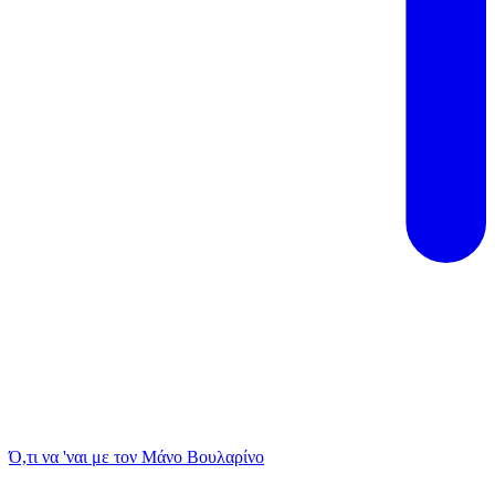
Ό,τι να 'ναι με τον Μάνο Βουλαρίνο