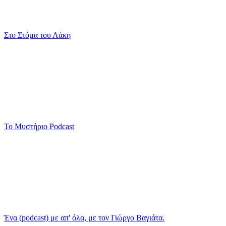
Στο Στόμα του Λάκη
Το Μυστήριο Podcast
Ένα (podcast) με απ' όλα, με τον Γιώργο Βαγιάτα.