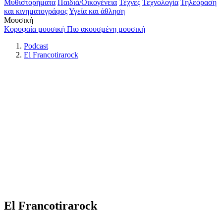
Μυθιστορήματα
Παιδιά/Οικογένεια
Τέχνες
Τεχνολογία
Τηλεόραση
και κινηματογράφος
Υγεία και άθληση
Μουσική
Κορυφαία μουσική
Πιο ακουσμένη μουσική
Podcast
El Francotirarock
El Francotirarock