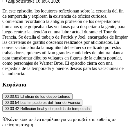
Δημοσιεύτηκε
16 Ιούλ 2026
En este episodio, los locutores reflexionan sobre la cercanía del fin
de temporada y exploran la existencia de oficios curiosos.
Comienzan recordando la antigua profesión de los despertadores
humanos que golpeaban las ventanas para despertar a la gente, para
luego centrar la atención en una labor actual durante el Tour de
Francia. Se detalla el trabajo de Patrick y Joel, encargados de limpiar
las carreteras de grafitis obscenos realizados por aficionados. La
conversación aborda la magnitud del esfuerzo realizado por estos
trabajadores, quienes utilizan grandes cantidades de pintura blanca
para transformar dibujos vulgares en figuras de la cultura popular,
como personajes de Warner Bros. El episodio cierra con una
despedida de la temporada y buenos deseos para las vacaciones de
la audiencia.
Κεφάλαια
00:00:01
El oficio de los despertadores
00:00:54
Los limpiadores del Tour de Francia
00:03:42
Reflexión final y despedida de temporada
Κάντε κλικ σε ένα κεφάλαιο για να μεταβείτε απευθείας σε
εκείνη τη στιγμή