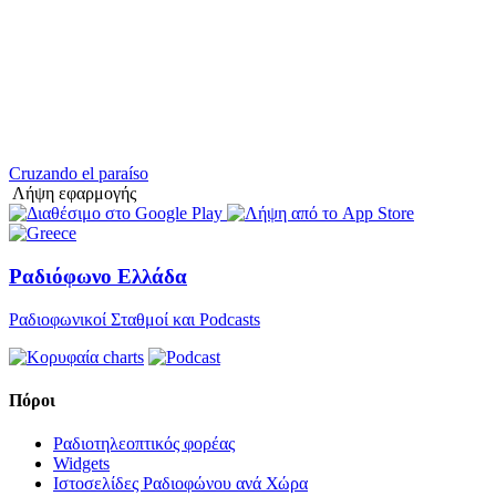
Cruzando el paraíso
Λήψη εφαρμογής
Ραδιόφωνο Ελλάδα
Ραδιοφωνικοί Σταθμοί και Podcasts
Πόροι
Ραδιοτηλεοπτικός φορέας
Widgets
Ιστοσελίδες Ραδιοφώνου ανά Χώρα