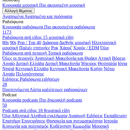
Κορυφαία μουσική
Πιο ακουσμένη μουσική
Αλλαγή θέματος
Αγαπημένα
Αγαπημένα και πρόσφατα
Ραδιόφωνα
Κορυφαία ραδιόφωνα
Πιο ακουσμένα ραδιόφωνα
1173
Ραδιόφωνα ανά είδος
15 μουσικά είδη
80s
90s
Pop / Top 40
Διάφορα
Διεθνής μουσική
Ηλεκτρονική
μουσική
Παλιές επιτυχίες
Ροκ
Χάουζ
Χορός / EDM
Όλα
Ραδιόφωνα ανά περιοχή
Τοπικά ραδιόφωνα
Όλες οι περιοχές
Ανατολική Μακεδονία και Θράκη
Αττική
Βόρειο
Αιγαίο
Δυτική Ελλάδα
Δυτική Μακεδονία
Ήπειρος
Θεσσαλία
Ιόνια
Νησιά
Κεντρική Ελλάδα
Κεντρική Μακεδονία
Κρήτη
Νότιο
Αιγαίο
Πελοπόννησος
Ειδήσεις
Ραδιόφωνα ειδήσεων
28
Προτεινόμενα
Λίστα καλύτερων ραδιοφώνων
Podcast
Κορυφαία podcasts
Πιο δημοφιλή podcasts
50
Podcasts ανά είδος
18 θεματικά είδη
Όλα
Αθλητικά
Αληθινά εγκλήματα
Αναψυχή
Ειδήσεις
Εκπαίδευση
Επιστήμη
Επιχειρήσεις
Θρησκεία και πνευματικότητα
Ιστορία
Κοινωνία και πολιτισμός
Κυβέρνηση
Κωμωδία
Μουσική