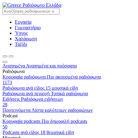
Ραδιόφωνο Ελλάδα
Εργασία
Γυμναστήριο
Ύπνος
Χαλάρωση
Ταξίδι
Αγαπημένα
Αγαπημένα και πρόσφατα
Ραδιόφωνα
Κορυφαία ραδιόφωνα
Πιο ακουσμένα ραδιόφωνα
1173
Ραδιόφωνα ανά είδος
15 μουσικά είδη
Ραδιόφωνα ανά περιοχή
Τοπικά ραδιόφωνα
Ειδήσεις
Ραδιόφωνα ειδήσεων
28
Προτεινόμενα
Λίστα καλύτερων ραδιοφώνων
Podcast
Κορυφαία podcasts
Πιο δημοφιλή podcasts
50
Podcasts ανά είδος
18 θεματικά είδη
Μουσική