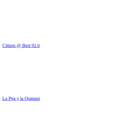
Citizen @ Best 92.6
La Pija y la Quinqui