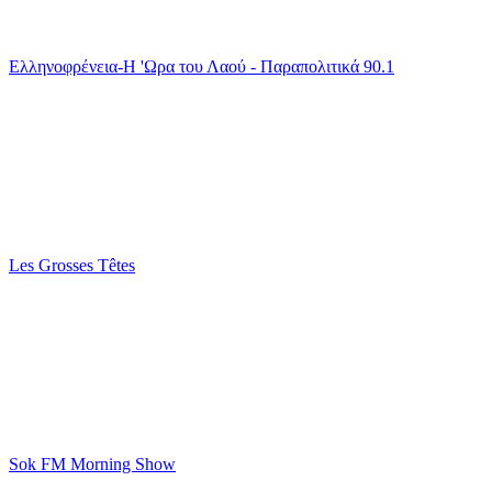
Ελληνοφρένεια-Η 'Ωρα του Λαού - Παραπολιτικά 90.1
Les Grosses Têtes
Sok FM Morning Show