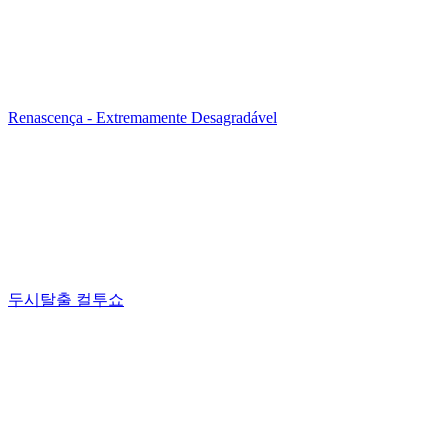
Renascença - Extremamente Desagradável
두시탈출 컬투쇼