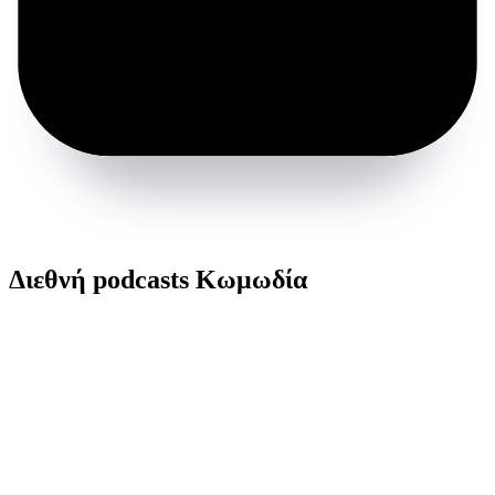
Διεθνή podcasts Κωμωδία