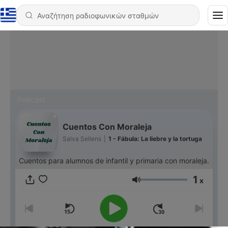
Podcast
Cuentos Con Moraleja
Salva Sellens
|
1 - Fábula: La liebre y la tortuga
Cuentos para alumnos de infantil y primaria con moraleja.
1
x
Ένταση