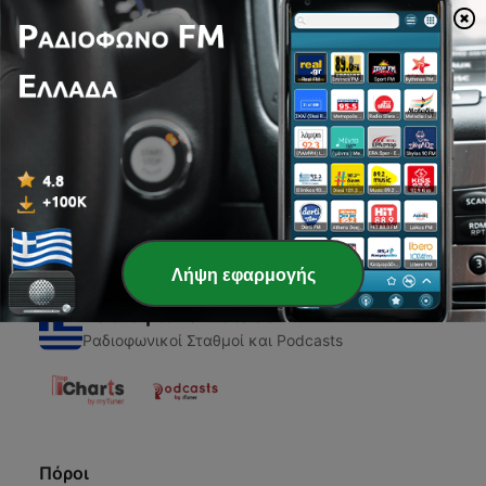
00:00
00:00
Επεισόδια
-
1
Fábula: La liebre y la tortuga
23 Απρ 2021
Λήψη εφαρμογής
Ραδιόφωνο Ελλάδα
Ραδιοφωνικοί Σταθμοί και Podcasts
Πόροι