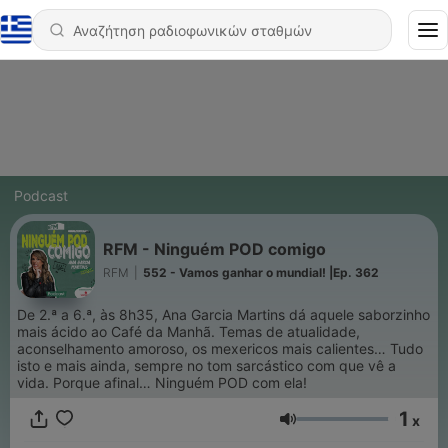
Podcast
RFM - Ninguém POD comigo
RFM
|
552 - Vamos ganhar o mundial! |Ep. 362
De 2.ª a 6.ª, às 8h35, Ana Garcia Martins dá aquele saborzinho
mais ácido ao Café da Manhã. Temas de atualidade,
aconselhamento amoroso, os mexericos mais calientes… Tudo
isto e mais ainda, sempre no tom sarcástico com que vê a
vida. Porque afinal… Ninguém POD com ela!
1
x
Ένταση