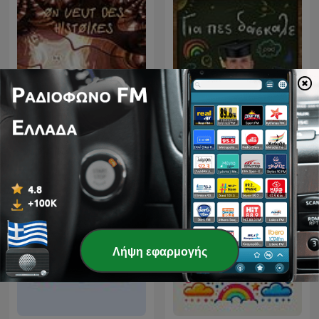
On veut des histoires
Για πες, δάσκαλε
Λήψη εφαρμογής