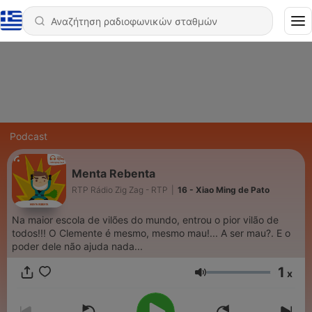
Podcast
Menta Rebenta
RTP Rádio Zig Zag - RTP
|
16 - Xiao Ming de Pato
Na maior escola de vilões do mundo, entrou o pior vilão de
todos!!! O Clemente é mesmo, mesmo mau!... A ser mau?. E o
poder dele não ajuda nada...
1
x
Ένταση