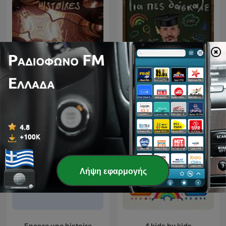
On veut des histoires
Για πες, δάσκαλε
Λήψη εφαρμογής
Encore une histoire
4 kids by kids