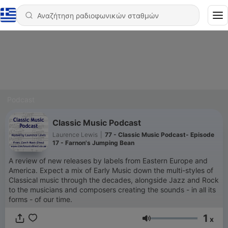
Podcast
Classic Music Podcast
Laurence Lewis
|
77 - Classic Music Podcast- Episode
17 - Farnon's Jumping Bean
A review of new releases by labels from Eastern Europe and
America. Expect a mix of Early Music down the multi-styles of
Classical music through the decades, alongside Jazz and Rock
to the musicians and composers creating the sounds - in all its
forms - of our time.
1
x
Ένταση