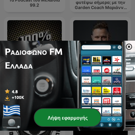
φυτέψω σήμερα; με την
99.2
Garden Coach Μαριάννα
Ράππου
Downtown - House & Tech
100% 90
house
Λήψη εφαρμογής