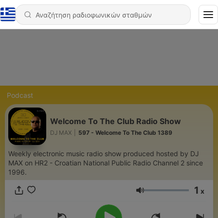
Podcast
Welcome To The Club Radio Show
DJ MAX
|
597 - Welcome To The Club 1389
Weekly electronic music radio show produced hosted by DJ
MAX on HR2 - Croatian National Public Radio Channel 2 since
1996.
1
x
Ένταση