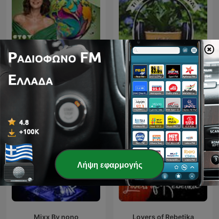
The plant podcast: Τι να
Στον κόσμο της Μαρίας,
φυτέψω σήμερα; με την
με τη Μαρία Γεωργάκαινα
Garden Coach Μαριάννα
Ράππου
Λήψη εφαρμογής
Mixx By nono
Lovers of Rebetika