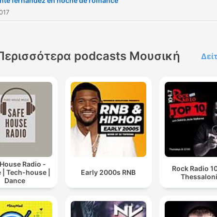
nte fernandez en noche de romance
017
Περισσότερα podcasts Μουσική
Δεί
 House Radio -
Rock Radio 10
 | Tech-house |
Early 2000s RNB
Thessaloni
Dance