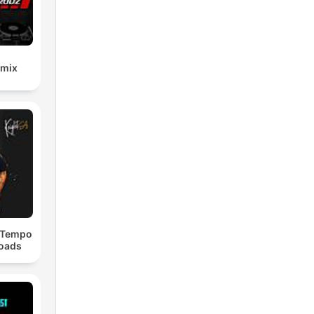
emix
dTempo
loads