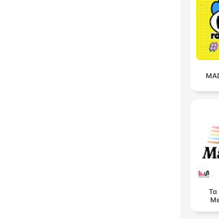
MAD
Τα
Με