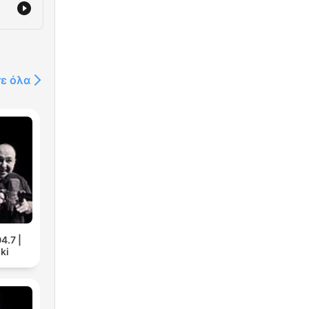
τε όλα
4.7 |
ki