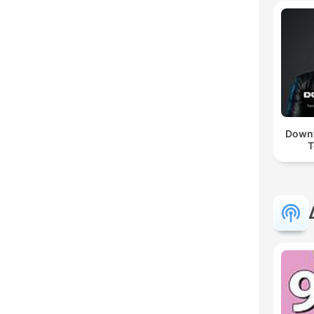
Downt
T