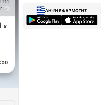
ente
ΛΉΨΗ ΕΦΑΡΜΟΓΉΣ
1
x
 O
n
adio
:00