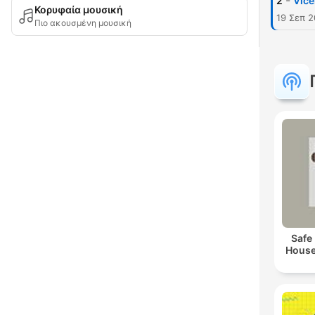
-
2
Vice
Κορυφαία μουσική
19 Σεπ 2
Πιο ακουσμένη μουσική
Safe
House