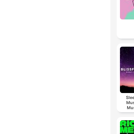
Sle
Mus
Mus
M