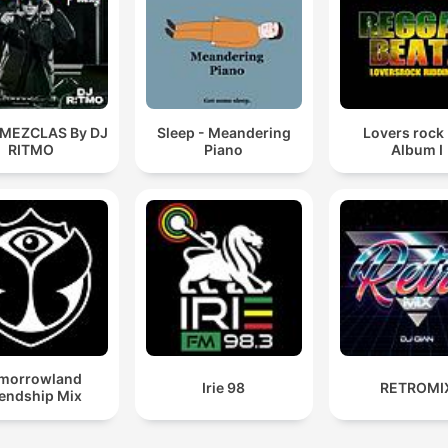
 MEZCLAS By DJ
Sleep - Meandering
Lovers rock
RITMO
Piano
Album I
morrowland
Irie 98
RETROMI
iendship Mix