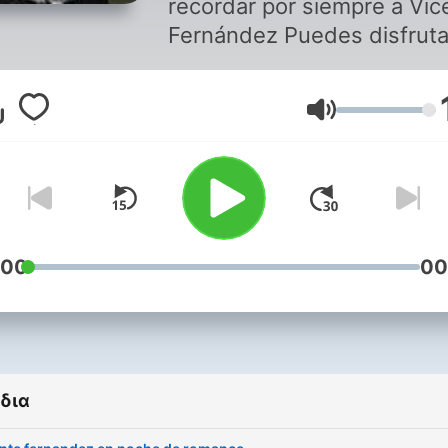
recordar por siempre a Vic
Fernández Puedes disfrutar de
este programa y de música
romántica en
Ένταση
Soritaradio1.blogspot.com
descarga nuestra aplicació
Soritaradio Somos SoritaR
La radio que es para tì The
radio That is for you
:00
00
δια