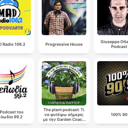
Giuseppe Otta
 Radio 106.2
Progressive House
Podcast
The plant podcast: Τι
 Podcast του
να φυτέψω σήμερα;
100% 90
λωδία 99.2
με την Garden Coach
Μαριάννα Ράππου