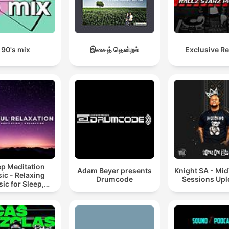
90's mix
இசைத் தென்றல்
Exclusive R
ep Meditation
Adam Beyer presents
Knight SA - Mi
ic - Relaxing
Drumcode
Sessions Up
ic for Sleep,
editation &
Relaxation