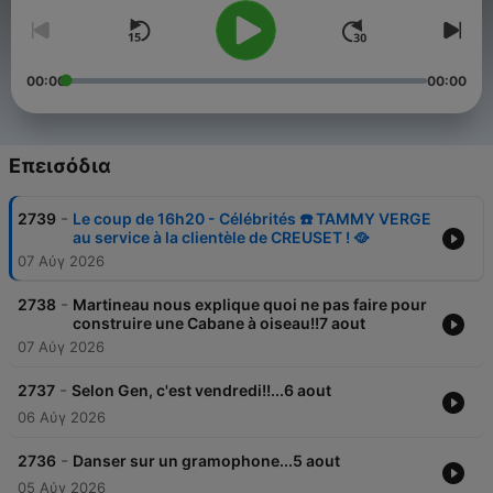
00:00
00:00
Επεισόδια
-
2739
Le coup de 16h20 - Célébrités ☎️ TAMMY VERGE
au service à la clientèle de CREUSET ! 🥘
07 Αύγ 2026
-
2738
Martineau nous explique quoi ne pas faire pour
construire une Cabane à oiseau!!7 aout
07 Αύγ 2026
-
2737
Selon Gen, c'est vendredi!!...6 aout
06 Αύγ 2026
-
2736
Danser sur un gramophone...5 aout
05 Αύγ 2026