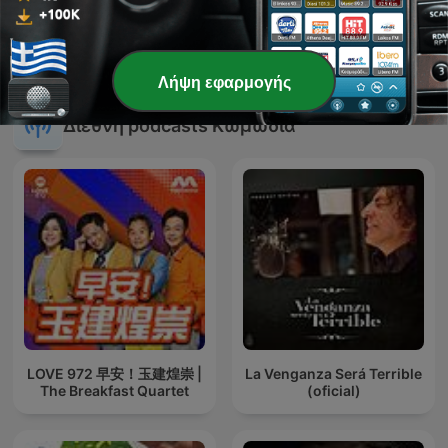
Ένα (podcast) με απ' όλα,
Friday Night Comedy from
με τον Γιώργο Βαγιάτα.
BBC Radio 4
Λήψη εφαρμογής
Διεθνή podcasts Κωμωδία
LOVE 972 早安！玉建煌崇 |
La Venganza Será Terrible
The Breakfast Quartet
(oficial)