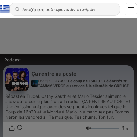
Podcast
Ça rentre au poste
Énergie
|
2739 - Le coup de 16h20 - Célébrités ☎️
TAMMY VERGE au service à la clientèle de CREUSET
! 🥘
Sébastien Trudel, Cathy Gauthier et Mario Tessier animent le
show du retour le plus l’fun à la radio : ÇA RENTRE AU POSTE !
Une émission unique avec des segments iconiques tel que le
Coup de 16h20 et le Monde à Mario. Ne manquez pas Tommy
Néron les vendredis ! Ta musique. Tes chums. Ton fun.
1
x
Ένταση