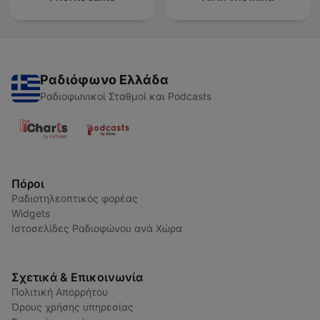
Ραδιόφωνο Ελλάδα
Ραδιοφωνικοί Σταθμοί και Podcasts
Πόροι
Ραδιοτηλεοπτικός φορέας
Widgets
Ιστοσελίδες Ραδιοφώνου ανά Χώρα
Σχετικά & Επικοινωνία
Πολιτική Απορρήτου
Όρους χρήσης υπηρεσίας