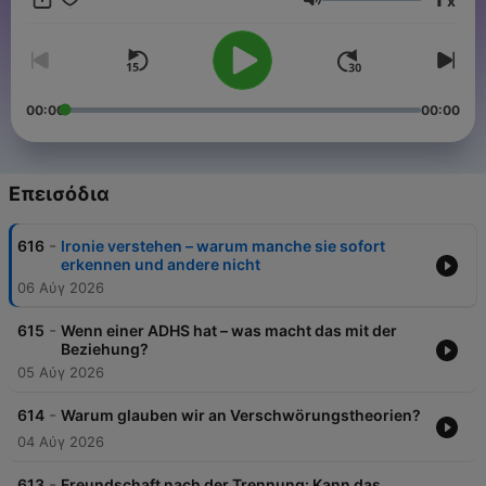
x
psychologische Phänomene oder Alltagsfragen, die ihr euch
Ένταση
schon immer gestellt habt. Und das alles in nur 10 Minuten.
"Aha! Zehn Minuten Alltags-Wissen", der Wissenschaftspodcast
von WELT erscheint jede Woche dienstags, mittwochs und
donnerstags ab 2 Uhr – bei WELT und überall, wo es Podcast
gibt. Wir freuen uns über Feedback an wissen@welt.de.
00:00
00:00
Επεισόδια
-
616
Ironie verstehen – warum manche sie sofort
erkennen und andere nicht
06 Αύγ 2026
-
615
Wenn einer ADHS hat – was macht das mit der
Beziehung?
05 Αύγ 2026
-
614
Warum glauben wir an Verschwörungstheorien?
04 Αύγ 2026
-
613
Freundschaft nach der Trennung: Kann das