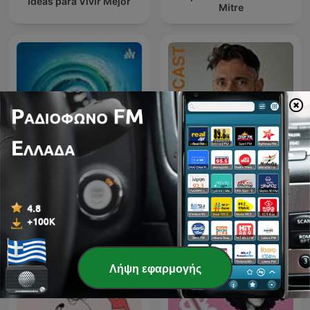
Ideas para Vivir Mejor
Mitre
[ΚΥΜΑ ζωής]
Επεισοδιακές
Στο Βάθος της Ψυχής
επικοινωνίες...
Λήψη εφαρμογής