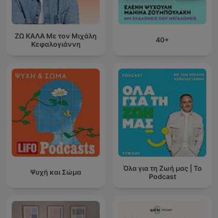
ΖΩ ΚΑΛΑ Με τον Μιχάλη
40+
Κεφαλογιάννη
Όλα για τη Ζωή μας | Το
Ψυχή και Σώμα
Podcast