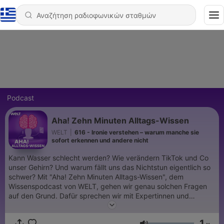
Podcast
Aha! Zehn Minuten Alltags-Wissen
WELT
|
616 - Ironie verstehen – warum manche sie
sofort erkennen und andere nicht
Kann Wasser schlecht werden? Wie verändern TikTok und Co
unser Gehirn? Und warum fällt uns das Nichtstun eigentlich so
schwer? Mit "Aha! Zehn Minuten Alltags-Wissen", dem
Wissenspodcast von WELT, gehen wir genau solchen Fragen
auf den Grund. Dafür sprechen wir mit Expertinnen und
Experten, die uns helfen, die Welt noch besser zu verstehen.
Außerdem erklären wir Mythen aus der Gesundheit, spannende
1