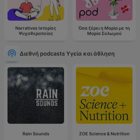
Narratives Ιστορίες
Όσα ξέρει η Μαρία με τη
Ψυχοθεραπείας
Μαρία Σολωμού
Διεθνή podcasts Υγεία και άθληση
Rain Sounds
ZOE Science & Nutrition