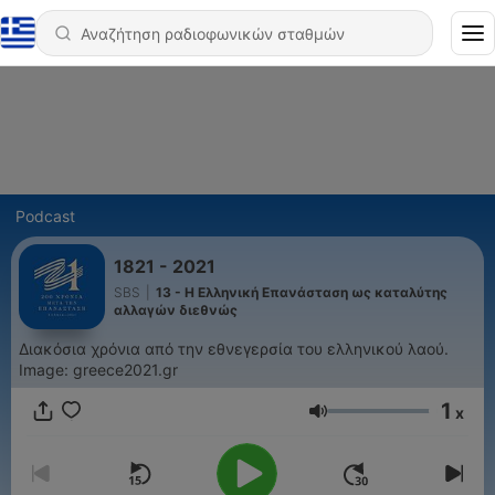
Podcast
1821 - 2021
SBS
|
13 - Η Ελληνική Επανάσταση ως καταλύτης
αλλαγών διεθνώς
Διακόσια χρόνια από την εθνεγερσία του ελληνικού λαού.
Image: greece2021.gr
1
x
Ένταση