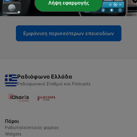
-
9
Η πρόταση του Ρήγα για πολυεθνική ελληνική
Λήψη εφαρμογής
δημοκρατία
29 Μάρ 2021
Εμφάνιση περισσότερων επεισοδίων
Ραδιόφωνο Ελλάδα
Ραδιοφωνικοί Σταθμοί και Podcasts
Πόροι
Ραδιοτηλεοπτικός φορέας
Widgets