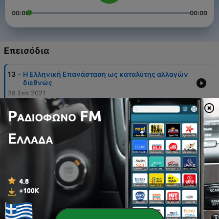
00:00
00:00
Επεισόδια
-
13
Η Ελληνική Επανάσταση ως καταλύτης αλλαγών
διεθνώς
28 Σεπ 2021
-
12
«Ελεύθεροι Πολιορκημένοι»- το έργο ζωής του
Διονυσίου Σολωμού
22 Απρ 2021
-
11
Η πολύμορφη προσφορά της Μ. Μαυρογένους και
της Λ. Μπουμπουλίνας
05 Απρ 2021
-
10
Η Ελληνική γλώσσα την εποχή της Επανάστασης
05 Απρ 2021