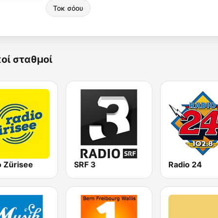
Τοκ σόου
κοί σταθμοί
o Zürisee
SRF 3
Radio 24