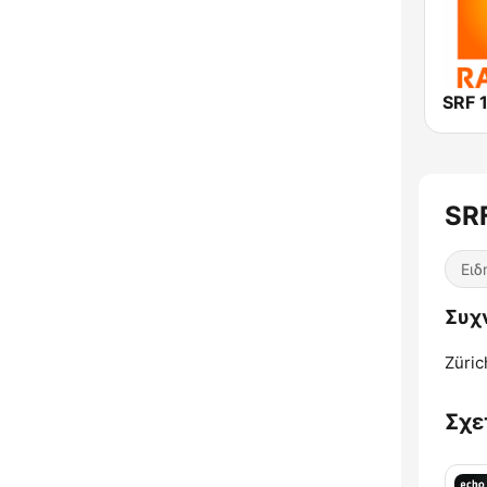
SRF 
SRF
Ειδ
Συχν
Züric
Σχε