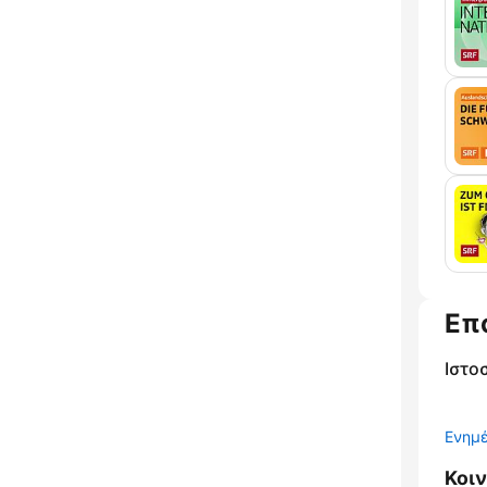
Επ
Ιστο
Ενημ
Κοι