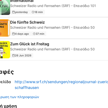
International
Schweizer Radio und Fernsehen (SRF) - Επεισόδιο 101
yesterday
18 min
Die fünfte Schweiz
Schweizer Radio und Fernsehen (SRF) - Επεισόδιο 50
4 days ago
37 min
Zum Glück ist Freitag
Schweizer Radio und Fernsehen (SRF) - Επεισόδιο 50
26 Jun 2026
αφές
σελίδα
http://www.srf.ch/sendungen/regionaljournal-zueri
schaffhausen
έρωση των πληροφοριών
νή χρήση