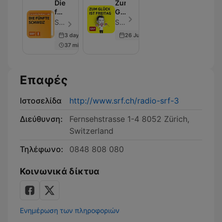
Die
Zum
fünfte
Glück
Schweiz
ist
Schweizer Radio und Fernsehen (SRF) - Επεισόδιο 50
Schweizer Radio und Fernsehen (SRF) - Επεισόδιο 50
Freitag
3 days ago
26 Jun 2026
37 min
Επαφές
Ιστοσελίδα
http://www.srf.ch/radio-srf-3
Διεύθυνση:
Fernsehstrasse 1-4 8052 Zürich,
Switzerland
Τηλέφωνο:
0848 808 080
Κοινωνικά δίκτυα
Ενημέρωση των πληροφοριών