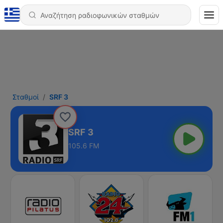
Σταθμοί
SRF 3
SRF 3
105.6 FM