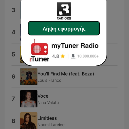
Let It Snow
3
Kylie Minogue
Λήψη εφαρμογής
Dai Dai Dai
4
Robertino
Kafi ohni Crème
5
Span
You'll Find Me (feat. Beza)
6
Louis Franco
Voce
7
Nina Valotti
Limitless
8
Naomi Lareine