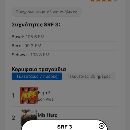
Σύγχρονη μουσική για ενήλικες
Συχνότητες SRF 3:
Basel:
105.6 FM
Bern:
99.3 FM
Schwyz:
103.8 FM
Κορυφαία τραγούδια
Τελευταίες 7 ημέρες
Τελευταίες 30 ημέρες
Fight!
1
Eon Awa
Mis Härz
2
Nischua
SRF 3