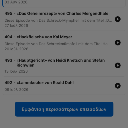
03 Αύγ 2026
-
495
«Das Geheimrezept» von Charles Mergendhale
Diese Episode von Das Schreck-Mympheli mit dem Titel „Das Geheimrezept von Charles Mergendahl“ erzählt eine düstere Geschichte über Simon und Linda. Während Simon versucht, durch ein perfekt inszeniertes Abendessen für den Direktor Weinberger eine Beförderung zu sichern, verfolgt er im Hintergrund einen grausamen Plan, seine Frau Linda psychisch zu destabilisieren und sie in eine Anstalt zu drängen. Die Spannung steigt während des Essens, als mysteriöse Hinweise auf die wahre Natur der Speisen und das Verschwinden ihrer Tochter Mopsi auftauchen. Ein psychologisches Kammerspiel über Manipulation, Familiengeheimnisse und den drohenden Zusammenbruch.
27 Ιούλ 2026
-
494
«Hackfleisch» von Kai Meyer
Diese Episode von Das Schreckmümpfeli mit dem Titel Hackfleisch von Kai Meyer erzählt eine düstere Geschichte über Eifersucht, Verlust und rätselhafte Ereignisse. Im Zentrum steht die Begegnung zwischen Lisa und Gloria Gold, wobei persönliche Konflikte um Trevor und die Frage nach einer Scheidung thematisiert werden. Die Erzählung verknüpft alltägliche Szenen wie das Essen von Lasagne mit einem tragischen Suizid und lässt Fragen über die Hintergründe der Ereignisse offen.
20 Ιούλ 2026
-
493
«Hauptgericht» von Heidi Knetsch und Stefan
Richwien
13 Ιούλ 2026
-
492
«Lammkeule» von Roald Dahl
06 Ιούλ 2026
Εμφάνιση περισσότερων επεισοδίων