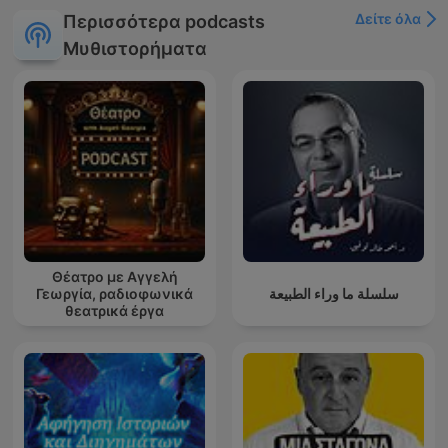
Δείτε όλα
Περισσότερα podcasts
Μυθιστορήματα
Θέατρο με Αγγελή
Γεωργία, ραδιοφωνικά
سلسلة ما وراء الطبيعة
θεατρικά έργα