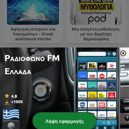
Αφήγηση ιστοριών και
Μια σταγόνα μυθολογία,
διηγημάτων - Greek
με τον Δημήτρη
audiobook stories
Καμπουράκη
ألف ليلة وليلة
Decisiones Desparejas
Λήψη εφαρμογής