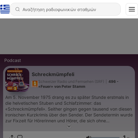
Podcast
Schreckmümpfeli
Schweizer Radio und Fernsehen (SRF)
|
496 -
«Feuer» von Peter Stamm
Am 5. November 1975 drang es zu später Stunde erstmals in
die helvetischen Stuben und Schlafzimmer: das
«Schreckmümpfeli». Seither gingen gegen tausend von diesen
ironischen Kurzkrimis über den Sender. Der Sendetermin wurde
zur Fixzeit für Hörerinnen und Hörer, die sich ohne
beschleunigten Puls und Kribbeln im Bauch nicht mehr unter
die Bettdecke verkriechen mochten. Das «Schreckmümpfeli»
1