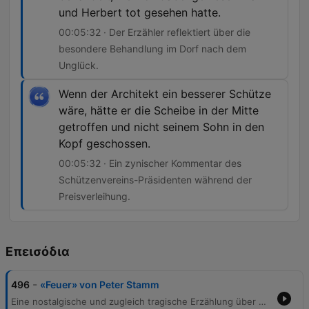
und Herbert tot gesehen hatte.
00:05:32 · Der Erzähler reflektiert über die
besondere Behandlung im Dorf nach dem
Unglück.
Wenn der Architekt ein besserer Schütze
wäre, hätte er die Scheibe in der Mitte
getroffen und nicht seinem Sohn in den
Kopf geschossen.
00:05:32 · Ein zynischer Kommentar des
Schützenvereins-Präsidenten während der
Preisverleihung.
Επεισόδια
-
496
«Feuer» von Peter Stamm
Eine nostalgische und zugleich tragische Erzählung über die Kindheit zweier Freunde, Sven und des Erzählers, die ihre Zeit in einer Höhle am Kuhfall verbrachten. Die Geschichte beschreibt das unbeschwerte Leben im Wald, das Sammeln von Naturmaterialien und die Begegnungen mit Herbert und dessen Vater, einem Architekten aus der Stadt. Die Idylle endet abrupt während eines Schützenfestes durch einen tödlichen Unfall: Herbert stirbt, als sein Vater beim Schießen versehentlich ein Loch in seinen Kopf schießt. Die Erzählung reflektiert die darauffolgende Reaktion des Dorfes und die bleibenden Eindrücke dieses traumatischen Ereignisses.