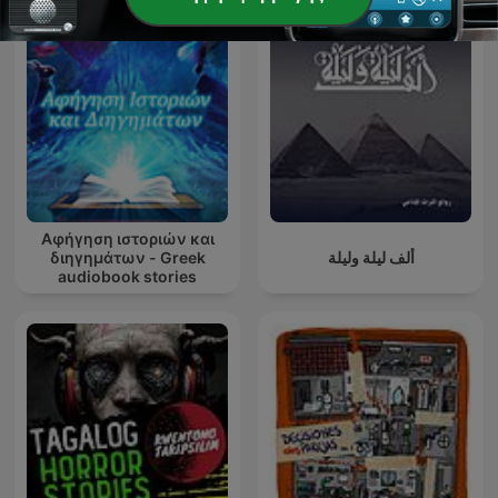
Αφήγηση ιστοριών και
διηγημάτων - Greek
ألف ليلة وليلة
audiobook stories