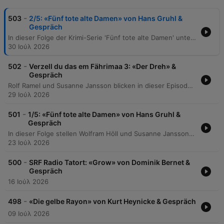
-
503
2/5: «Fünf tote alte Damen» von Hans Gruhl &
Gespräch
In dieser Folge der Krimi-Serie 'Fünf tote alte Damen' untersucht Dr. Klein den mysteriösen Tod einer Tante und entdeckt Hinweise auf eine unheimliche Häufung von Todesfällen in einer Gruppe von Frauen. Auf der Suche nach Antworten besucht der Erzähler Professor Bibach und konfrontiert Dr. Leopold mit seinen Verdachtsmomenten. Die Ermittlungen führen schließlich zur Kanzlei des Anwalts Krompecher, wo eine zufällige Entdeckung die erschütternde Erkenntnis bringt, dass es sich bei den Todesfällen nicht um natürliche Ursachen, sondern um Mord handelt. Abschließend reflektieren die Moderatoren über die sprachliche Qualität und die Charakterentwicklung der Episode.
30 Ιούλ 2026
-
502
Verzell du das em Fährimaa 3: «Der Dreh» &
Gespräch
Rolf Ramel und Susanne Jansson blicken in dieser Episode auf persönliche Studio-Horrorszenarien zurück und präsentieren eine Archiv-Produktion aus dem Jahr 1954. Die Erzählung führt durch unheimliche Verfolgungsjagden, mysteriöse Begegnungen in den Wiener Abwasserkanälen und die skurrilen Pläne der Berliner Künstlergruppe 'Finstern 13'. Die Reise endet mit der tragischen Prophezeiung um den Torero Pablo Mendoza und einer abschließenden Analyse der atmosphärischen Hörspielreihe 'Ferrimar', wobei die Grenze zwischen fiktivem Drehset und realer Geschichte zunehmend verschwimmt.
29 Ιούλ 2026
-
501
1/5: «Fünf tote alte Damen» von Hans Gruhl &
Gespräch
In dieser Folge stellen Wolfram Höll und Susanne Jansson den Krimi 'Fünf tote alte Damen' von Hans Kruhl vor. Die Handlung beginnt mit dem Tod einer älteren Dame in einem bürgerlichen Milieu, woraufhin der Arzt Dr. Klein nach Informationen sucht und neue Personalmitarbeit wie die junge Mechthild einstellt. Die Spannung steigt, als der Rechtsanwalt Dr. Krompecher die Todesursache von Frau Herwig wegen einer Erbschaftsangelegenheit hinterfragt. Die Podcaster diskutieren zudem über die historische Ästhetik des Hörspiels, dessen sprachliche Qualität und die besondere Gelassenheit der weiblichen Erzählstimme im Kontrast zur modernen Aufmerksamkeitsökonomie.
23 Ιούλ 2026
-
500
SRF Radio Tatort: «Grow» von Dominik Bernet &
Gespräch
16 Ιούλ 2026
-
498
«Die gelbe Rayon» von Kurt Heynicke & Gespräch
09 Ιούλ 2026