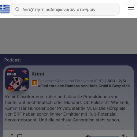
Podcast
Krimi
Schweizer Radio und Fernsehen (SRF)
|
503 - 2/5:
«Fünf tote alte Damen» von Hans Gruhl & Gespräch
Krimi-Klassiker von früher und aktuelle Produktionen von
heute, auf hochdeutsch oder Mundart. Ob Polizischt Wäckerli,
Kommissär Hunkeler oder Privatdetektiv Musil: Die Hörspiele
von SRF haben schon immer Ermittler mit Kult-Potenzial
hervorgebracht. Und die nächste Generation steht schon
bereit.
1