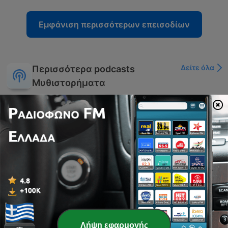
Εμφάνιση περισσότερων επεισοδίων
Δείτε όλα
Περισσότερα podcasts
Μυθιστορήματα
Θέατρο με Αγγελή
Γεωργία, ραδιοφωνικά
سلسلة ما وراء الطبيعة
θεατρικά έργα
Λήψη εφαρμογής