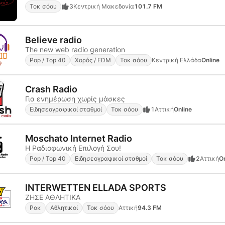
Τοκ σόου
3
Κεντρική Μακεδονία
101.7 FM
Believe radio
The new web radio generation
Pop / Top 40
Χορός / EDM
Τοκ σόου
Κεντρική Ελλάδα
Online
Crash Radio
Για ενημέρωση χωρίς μάσκες
Ειδησεογραφικοί σταθμοί
Τοκ σόου
1
Αττική
Online
Moschato Internet Radio
Η Ραδιοφωνική Επιλογή Σου!
Pop / Top 40
Ειδησεογραφικοί σταθμοί
Τοκ σόου
2
Αττική
On
INTERWETTEN ELLADA SPORTS
ΖΗΣΕ ΑΘΛΗΤΙΚΑ
Ροκ
Αθλητικοί
Τοκ σόου
Αττική
94.3 FM