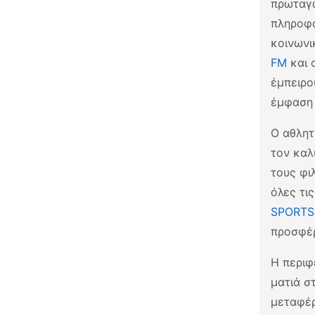
πρωταγω
πληροφό
κοινωνι
FM
και 
έμπειρο
έμφαση 
Ο αθλητ
τον καλ
τους φι
όλες τι
SPORTS
προσφέρ
Η περιφ
ματιά σ
μεταφέρ