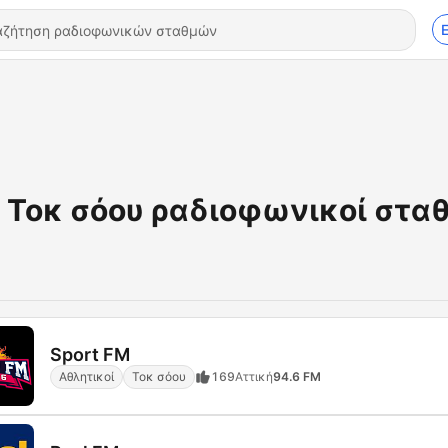
Τοκ σόου ραδιοφωνικοί στα
Sport FM
Αθλητικοί
Τοκ σόου
169
Αττική
94.6 FM