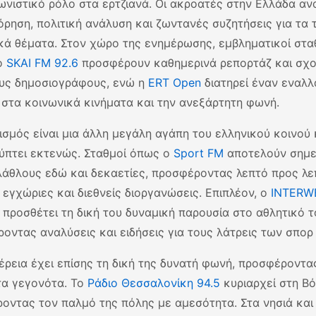
νιστικό ρόλο στα ερτζιανά. Οι ακροατές στην Ελλάδα αν
ρηση, πολιτική ανάλυση και ζωντανές συζητήσεις για τα 
κά θέματα. Στον χώρο της ενημέρωσης, εμβληματικοί στ
ο
SKAI FM 92.6
προσφέρουν καθημερινά ρεπορτάζ και σχ
υς δημοσιογράφους, ενώ η
ERT Open
διατηρεί έναν εναλλ
στα κοινωνικά κινήματα και την ανεξάρτητη φωνή.
ισμός είναι μια άλλη μεγάλη αγάπη του ελληνικού κοινού
ύπτει εκτενώς. Σταθμοί όπως ο
Sport FM
αποτελούν σημε
λάθλους εδώ και δεκαετίες, προσφέροντας λεπτό προς λ
ς εγχώριες και διεθνείς διοργανώσεις. Επιπλέον, ο
INTERW
προσθέτει τη δική του δυναμική παρουσία στο αθλητικό τ
οντας αναλύσεις και ειδήσεις για τους λάτρεις των σπορ
έρεια έχει επίσης τη δική της δυνατή φωνή, προσφέροντας
τα γεγονότα. Το
Ράδιο Θεσσαλονίκη 94.5
κυριαρχεί στη Βό
οντας τον παλμό της πόλης με αμεσότητα. Στα νησιά και 