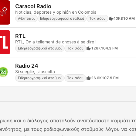
Caracol Radio
Noticias, deportes y opinión en Colombia
Αθλητικοί
Ειδησεογραφικοί σταθμοί
Τοκ σόου
40K
810 AM
RTL
RTL, On a tellement de choses à se dire !
Ειδησεογραφικοί σταθμοί
Τοκ σόου
128K
104.3 FM
Radio 24
Si sceglie, si ascolta
Ειδησεογραφικοί σταθμοί
Τοκ σόου
26.6K
107.9 FM
ρωση και ο διάλογος αποτελούν αναπόσπαστο κομμάτι τη
ινότητας, με τους ραδιοφωνικούς σταθμούς λόγου να κα