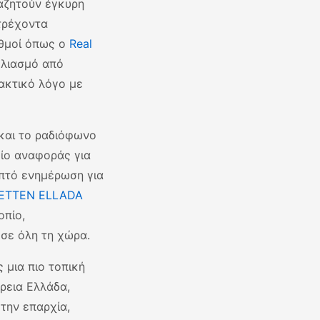
αζητούν έγκυρη
τρέχοντα
αθμοί όπως ο
Real
ολιασμό από
ακτικό λόγο με
 και το ραδιόφωνο
ίο αναφοράς για
επτό ενημέρωση για
ETTEN ELLADA
οπίο,
 σε όλη τη χώρα.
 μια πιο τοπική
ρεια Ελλάδα,
την επαρχία,