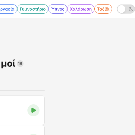
Εργασία
Γυμναστήριο
Ύπνος
Χαλάρωση
Ταξίδι
θμοί
16