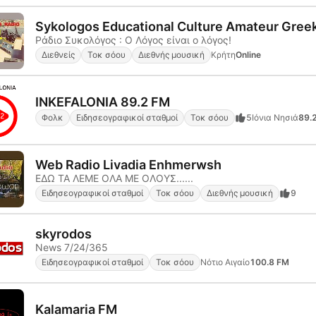
Sykologos Educational Culture Amateur Gree
Ράδιο Συκολόγος : Ο Λόγος είναι ο λόγος!
Διεθνείς
Τοκ σόου
Διεθνής μουσική
Κρήτη
Online
INKEFALONIA 89.2 FM
Φολκ
Ειδησεογραφικοί σταθμοί
Τοκ σόου
5
Ιόνια Νησιά
89.
Web Radio Livadia Enhmerwsh
ΕΔΩ ΤΑ ΛΕΜΕ ΟΛΑ ΜΕ ΟΛΟΥΣ......
Ειδησεογραφικοί σταθμοί
Τοκ σόου
Διεθνής μουσική
9
skyrodos
News 7/24/365
Ειδησεογραφικοί σταθμοί
Τοκ σόου
Νότιο Αιγαίο
100.8 FM
Kalamaria FM