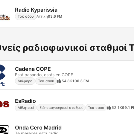
Radio Kyparissia
Τοκ σόου
Αττική
93.6 FM
θνείς ραδιοφωνικοί σταθμοί 
Cadena COPE
Está pasando, estás en COPE
Διάφορα
Τοκ σόου
54.8K
106.3 FM
EsRadio
Αθλητικοί
Ειδησεογραφικοί σταθμοί
Τοκ σόου
52.1K
99.1 
Onda Cero Madrid
Te mereces esta radio