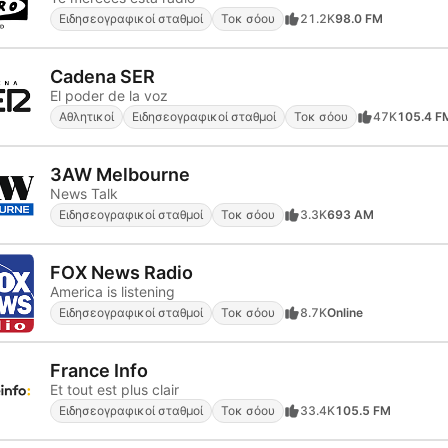
Ειδησεογραφικοί σταθμοί
Τοκ σόου
21.2K
98.0 FM
Cadena SER
El poder de la voz
Αθλητικοί
Ειδησεογραφικοί σταθμοί
Τοκ σόου
47K
105.4 F
3AW Melbourne
News Talk
Ειδησεογραφικοί σταθμοί
Τοκ σόου
3.3K
693 AM
FOX News Radio
America is listening
Ειδησεογραφικοί σταθμοί
Τοκ σόου
8.7K
Online
France Info
Et tout est plus clair
Ειδησεογραφικοί σταθμοί
Τοκ σόου
33.4K
105.5 FM