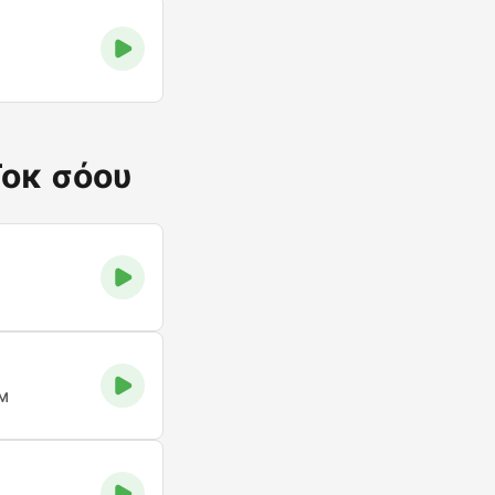
Τοκ σόου
FM