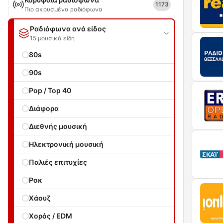
1173
Πιο ακουσμένα ραδιόφωνα
Ραδιόφωνα ανά είδος
15 μουσικά είδη
80s
90s
Pop / Top 40
Διάφορα
Διεθνής μουσική
Ηλεκτρονική μουσική
Παλιές επιτυχίες
Ροκ
Χάουζ
Χορός / EDM