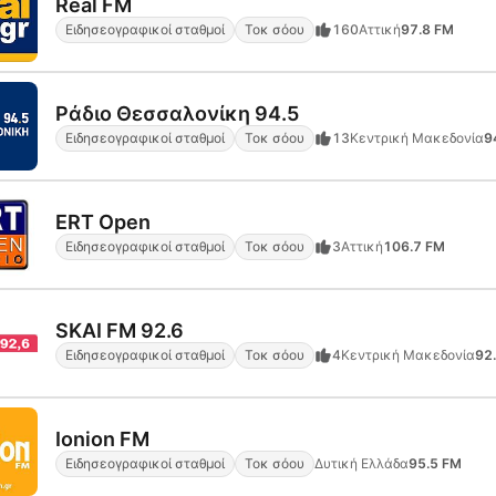
Real FM
Ειδησεογραφικοί σταθμοί
Τοκ σόου
160
Αττική
97.8 FM
Ράδιο Θεσσαλονίκη 94.5
Ειδησεογραφικοί σταθμοί
Τοκ σόου
13
Κεντρική Μακεδονία
9
ERT Open
Ειδησεογραφικοί σταθμοί
Τοκ σόου
3
Αττική
106.7 FM
SKAI FM 92.6
Ειδησεογραφικοί σταθμοί
Τοκ σόου
4
Κεντρική Μακεδονία
92
Ionion FM
Ειδησεογραφικοί σταθμοί
Τοκ σόου
Δυτική Ελλάδα
95.5 FM