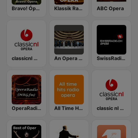
Bravo! Ópera radio
Klassik Radio Opera
ABC Opera
classicnl Opera
An Opera Celebration
SwissRadio.ch Classical Opera
OperaRadio (MRG.fm)
All Time Hits Radio Opera
classic nl Opera