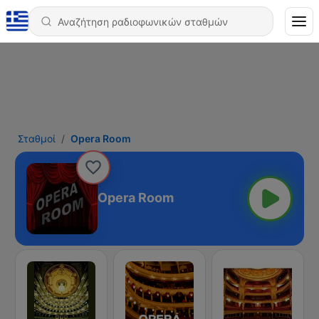
Σταθμοί
Opera Room
Opera Room