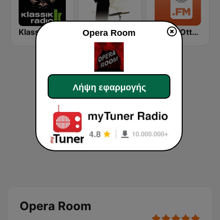
Klassik Radio Best of Oper
Bravo! Classical Music
1.FM - Otto's Opera
Opera Room
Λήψη εφαρμογής
Opera Room