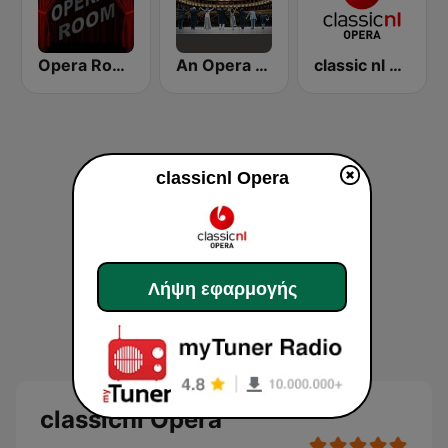
Opera Room
An Opera Celebration
classic nl Opera
classicnl Opera
Λήψη εφαρμογής
classicnl Opera