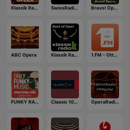
Klassik Radio Opera
SwissRadio.ch Classical Opera
Bravo! Ópera radio
ABC Opera
Klassik Radio Best of Oper
1.FM - Otto's Opera
FUNKY RADIO (USA)
Classic 1027
OperaRadio (MRG.fm)