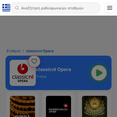
Σταθμοί
classicnl Opera
classicnl Opera
Online