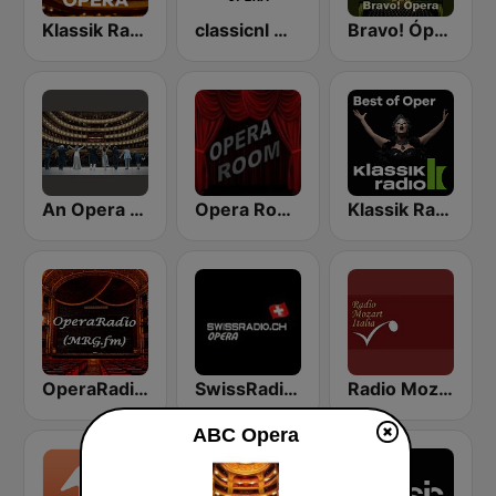
Klassik Radio Opera
classicnl Opera
Bravo! Ópera radio
An Opera Celebration
Opera Room
Klassik Radio Best of Oper
OperaRadio (MRG.fm)
SwissRadio.ch Classical Opera
Radio Mozart Italia
ABC Opera