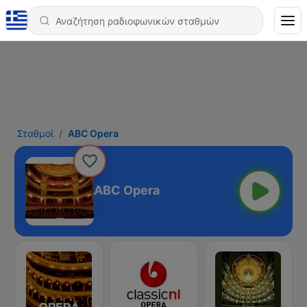
Σταθμοί
ABC Opera
ABC Opera