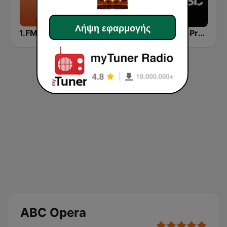
Λήψη εφαρμογής
1.FM - Otto's Opera
All Time Hits Radio Opera
Classic Praha
ABC Opera