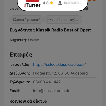
Liebe, Leidenschaft, Dramatik und große Arien!
Κλασική μουσική
Κλασικές επιτυχίες
Συχνότητες Klassik Radio Best of Oper:
Augsburg:
Online
Επαφές
Ιστοσελίδα
https://select.klassikradio.de/
Διεύθυνση:
Fuggerstr. 12, 86150 Augsburg
Τηλέφωνο:
08000 441 442
Email:
info@klassikradio.de
Κοινωνικά δίκτυα