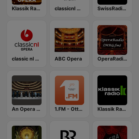
Klassik Radio Opera
classicnl Opera
SwissRadio.ch Classical Opera
classic nl Opera
ABC Opera
OperaRadio (MRG.fm)
An Opera Celebration
1.FM - Otto's Opera
Klassik Radio