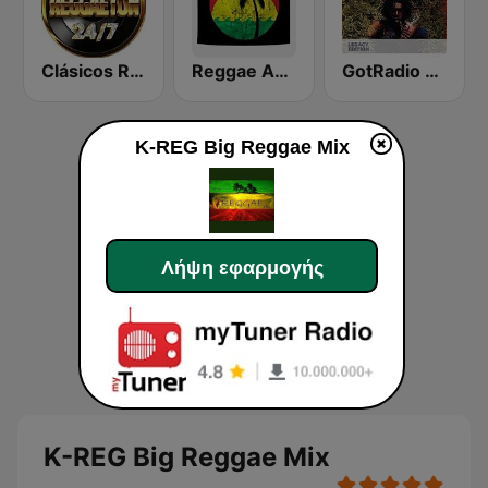
Clásicos Reggaeton 24/7
Reggae Ambassadors Radio
GotRadio - Reggae Rasta & Roots
K-REG Big Reggae Mix
Λήψη εφαρμογής
K-REG Big Reggae Mix