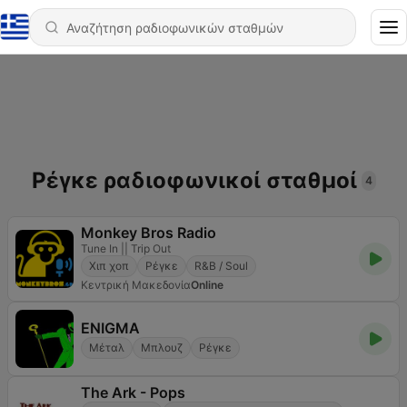
Ρέγκε ραδιοφωνικοί σταθμοί
4
Monkey Bros Radio
Tune In || Trip Out
Χιπ χοπ
Ρέγκε
R&B / Soul
Κεντρική Μακεδονία
Online
ENIGMA
Μέταλ
Μπλουζ
Ρέγκε
The Ark - Pops