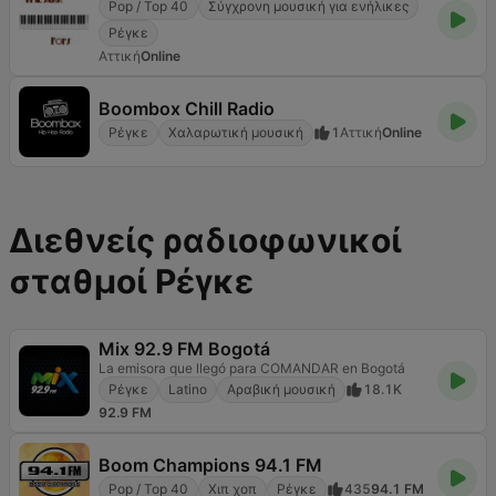
Pop / Top 40
Σύγχρονη μουσική για ενήλικες
Ρέγκε
Αττική
Online
Boombox Chill Radio
Ρέγκε
Χαλαρωτική μουσική
1
Αττική
Online
Διεθνείς ραδιοφωνικοί
σταθμοί Ρέγκε
Mix 92.9 FM Bogotá
La emisora que llegó para COMANDAR en Bogotá
Ρέγκε
Latino
Αραβική μουσική
18.1K
92.9 FM
Boom Champions 94.1 FM
Pop / Top 40
Χιπ χοπ
Ρέγκε
435
94.1 FM