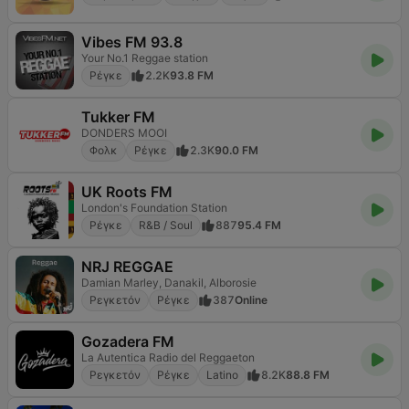
Vibes FM 93.8
Your No.1 Reggae station
Ρέγκε
2.2K
93.8 FM
Tukker FM
DONDERS MOOI
Φολκ
Ρέγκε
2.3K
90.0 FM
UK Roots FM
London's Foundation Station
Ρέγκε
R&B / Soul
887
95.4 FM
NRJ REGGAE
Damian Marley, Danakil, Alborosie
Ρεγκετόν
Ρέγκε
387
Online
Gozadera FM
La Autentica Radio del Reggaeton
Ρεγκετόν
Ρέγκε
Latino
8.2K
88.8 FM