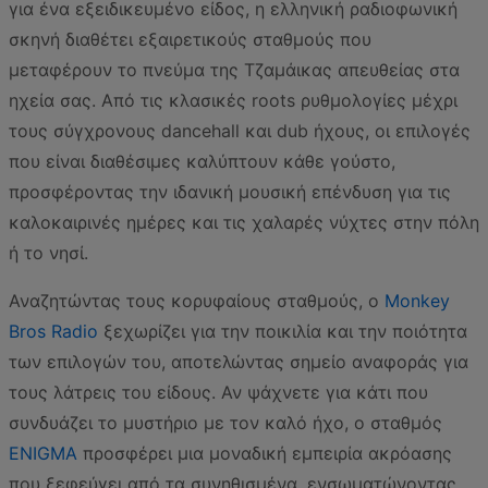
για ένα εξειδικευμένο είδος, η ελληνική ραδιοφωνική
σκηνή διαθέτει εξαιρετικούς σταθμούς που
μεταφέρουν το πνεύμα της Τζαμάικας απευθείας στα
ηχεία σας. Από τις κλασικές roots ρυθμολογίες μέχρι
τους σύγχρονους dancehall και dub ήχους, οι επιλογές
που είναι διαθέσιμες καλύπτουν κάθε γούστο,
προσφέροντας την ιδανική μουσική επένδυση για τις
καλοκαιρινές ημέρες και τις χαλαρές νύχτες στην πόλη
ή το νησί.
Αναζητώντας τους κορυφαίους σταθμούς, ο
Monkey
Bros Radio
ξεχωρίζει για την ποικιλία και την ποιότητα
των επιλογών του, αποτελώντας σημείο αναφοράς για
τους λάτρεις του είδους. Αν ψάχνετε για κάτι που
συνδυάζει το μυστήριο με τον καλό ήχο, ο σταθμός
ENIGMA
προσφέρει μια μοναδική εμπειρία ακρόασης
που ξεφεύγει από τα συνηθισμένα, ενσωματώνοντας