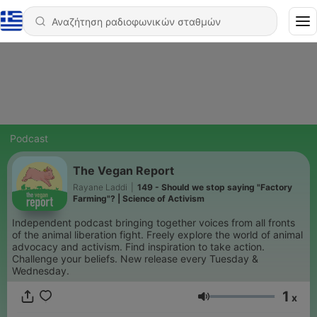
Podcast
The Vegan Report
Rayane Laddi
|
149 - Should we stop saying "Factory
Farming"? | Science of Activism
Independent podcast bringing together voices from all fronts
of the animal liberation fight. Freely explore the world of animal
advocacy and activism. Find inspiration to take action.
Challenge your beliefs. New release every Tuesday &
Wednesday.
1
x
Ένταση