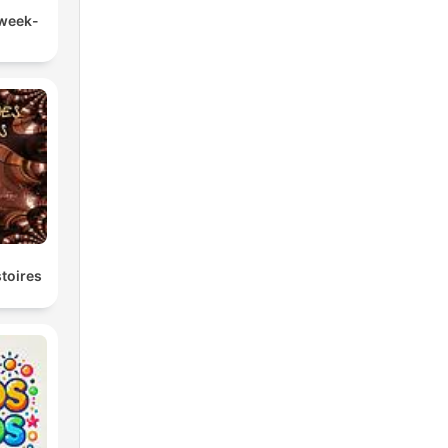
 week-
stoires