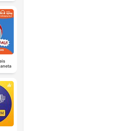
eis
laneta