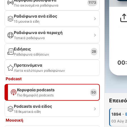
1173
Πιο ακουσμένα ραδιόφωνα
Ραδιόφωνα ανά είδος
15 μουσικά είδη
Ραδιόφωνα ανά περιοχή
Τοπικά ραδιόφωνα
Ειδήσεις
28
Ραδιόφωνα ειδήσεων
00
Προτεινόμενα
Λίστα καλύτερων ραδιοφώνων
Podcast
Κορυφαία podcasts
50
Πιο δημοφιλή podcasts
Επεισό
Podcasts ανά είδος
18 θεματικά είδη
-
1894
Μουσική
03 Αύγ 