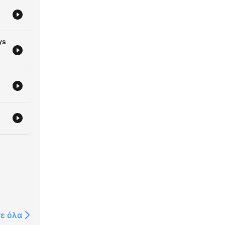
ys
τε όλα