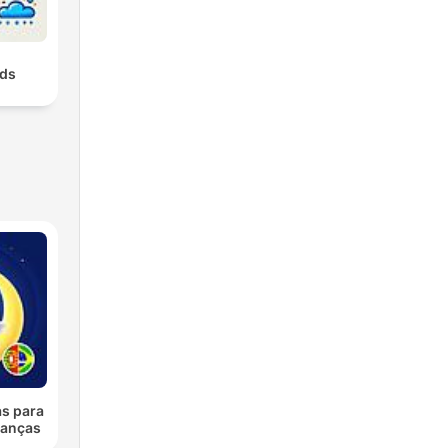
ids
as para
ianças