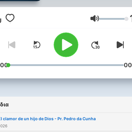
creciendo juntos en
dependencia de la persona
Espíritu Santo, siendo fiele
Ένταση
la autoridad de la Palabra 
Dios, adorándole acorde c
Su santidad y majestuosid
esperando alerta la venida
su Hijo Jesucristo.
:00
00
δια
El clamor de un hijo de Dios - Pr. Pedro da Cunha
2026