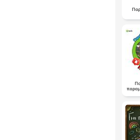
Πα
Π
παραμ