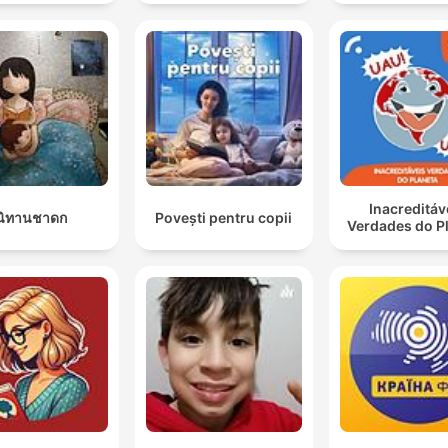
Inacreditáv
นิทานชาดก
Povești pentru copii
Verdades do P