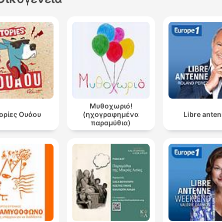
Μυθοχωριό!
τορίες Ουάου
(ηχογραφημένα
Libre ante
παραμύθια)