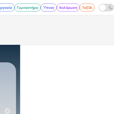
Εργασία
Γυμναστήριο
Ύπνος
Χαλάρωση
Ταξίδι
94 - El clamor de un hijo de Dios - Pr. Pedro 