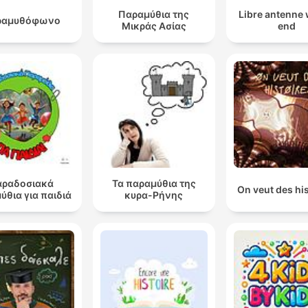
Παραμύθια της
Libre antenne
ραμυθόφωνο
Μικράς Ασίας
end
αραδοσιακά
Τα παραμύθια της
On veut des hi
ύθια για παιδιά
κυρα-Ρήνης