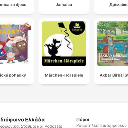
onica za djecu
Jamaica
Дрімайк
sické pohádky
Märchen-Hörspiele
Akbar Birbal S
διόφωνο Ελλάδα
Πόροι
Ραδιοτηλεοπτικός φορέας
ιοφωνικοί Σταθμοί και Podcasts