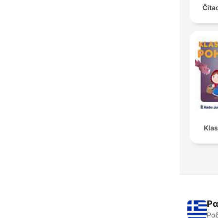
Čita
Kla
Ρα
Ραδ