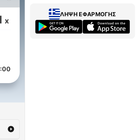
 del
ΛΉΨΗ ΕΦΑΡΜΟΓΉΣ
1
x
s a
de
on
ad,
 de
:00