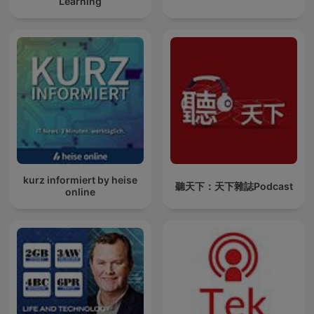
Learning
kurz informiert by heise
聽天下：天下雜誌Podcast
online