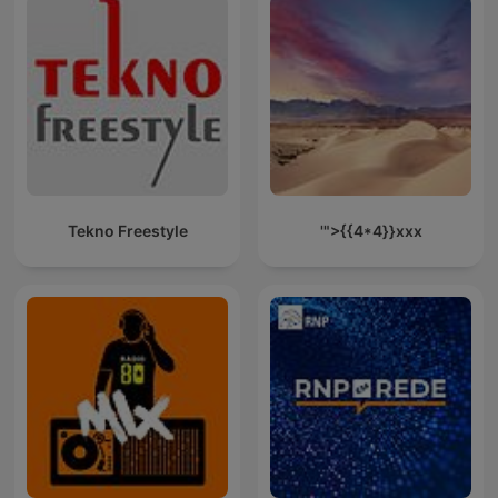
Tekno Freestyle
'">{{4*4}}xxx