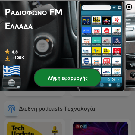
Cyber Heroes CH
Θέματα περί ανάλυσης
Λήψη εφαρμογής
Radio Pirata la Radio nella
Operation Opera
Radio
Διεθνή podcasts Τεχνολογία