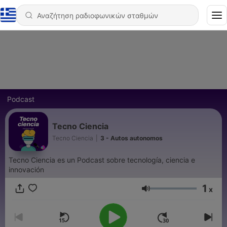
Podcast
Tecno Ciencia
Tecno Ciencia
|
3 - Autos autonomos
Tecno Ciencia es un Podcast sobre tecnología, ciencia e
innovación
1
x
Ένταση