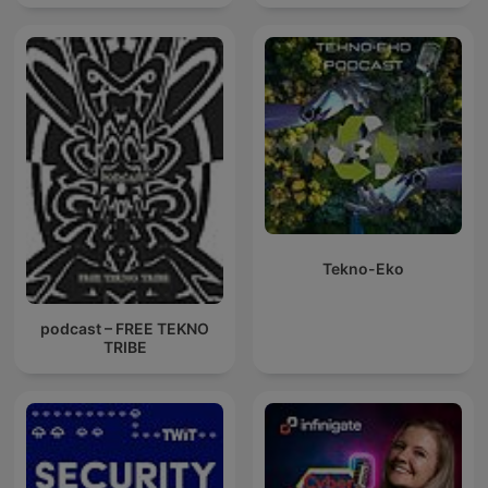
Grote Tech Show; Joe wordt bij afwezigheid vervangen door
Iwan Verrips, co-host en eindredacteur van de Ochtendspits
met Bas van Werven op BNR Nieuwsradio.
Tekno-Eko
podcast – FREE TEKNO
TRIBE