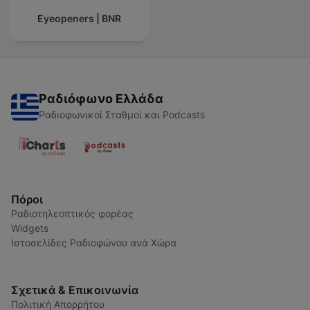
Eyeopeners | BNR
Ραδιόφωνο Ελλάδα
Ραδιοφωνικοί Σταθμοί και Podcasts
Πόροι
Ραδιοτηλεοπτικός φορέας
Widgets
Ιστοσελίδες Ραδιοφώνου ανά Χώρα
Σχετικά & Επικοινωνία
Πολιτική Απορρήτου