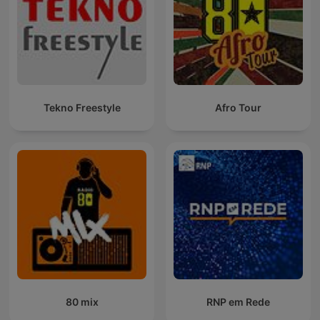
een kritische kijk op innovatie biedt DGTS een unieke mix van
diepgang en actualiteit.
Over de makers
Joe van Burik
volgt en analyseert de belangrijkste
ontwikkelingen in tech, met scherpte, tempo en humor. Je
hoort hem dagelijks op BNR Nieuwsradio met het belangrijkste
nieuws in de Tech Update en hij presenteert De Grote Tech
Show. In het bijzonder volgt Joe al twee decennia de
Tekno Freestyle
Afro Tour
wereld van videogames, waarover hij met bevlogen collega's
en gasten praat in de podcast All in the Game. Eerder werkte
hij als auto(sport)journalist voor diverse andere media en
schreef het boek Formule 1 voor Dummies.
Ben van der Burg
is techondernemer en voormalig
topschaatser. Ben is bezeten door technologie en wordt
enthousiast van gadgets, elektrische auto's, goede
businessmodellen en de toekomst. Naast De Grote Tech Show
is hij ook wekelijks te horen als presentator van De Technoloog.
Ook schuift hij regelmatig aan bij Vandaag Inside,
Goedemorgen Nederland en andere talkshows, om te
praten over het laatste nieuws rond technologie.
Daniël Mol
is redacteur en samensteller van De Grote Tech
Show. Hij presenteert zelf bij BNR de Cryptocast en maakt ook
80 mix
RNP em Rede
De Technoloog. Tevens is hij de vaste vervanger van Ben in De