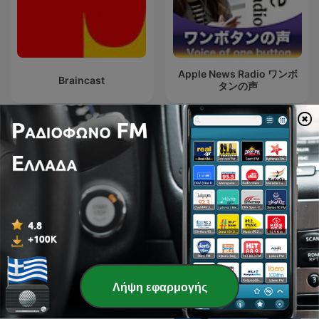
Apple News Radio ワンボ
Braincast
タンの声
TikTok
George Buhnici | #IGDLCC
Λήψη εφαρμογής