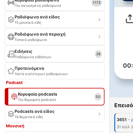
1173
Πιο ακουσμένα ραδιόφωνα
Ραδιόφωνα ανά είδος
15 μουσικά είδη
Ραδιόφωνα ανά περιοχή
Τοπικά ραδιόφωνα
Ειδήσεις
28
Ραδιόφωνα ειδήσεων
00
Προτεινόμενα
Λίστα καλύτερων ραδιοφώνων
Podcast
Κορυφαία podcasts
50
Πιο δημοφιλή podcasts
Επεισό
Podcasts ανά είδος
18 θεματικά είδη
-
3651
Μουσική
31 Ιούλ 