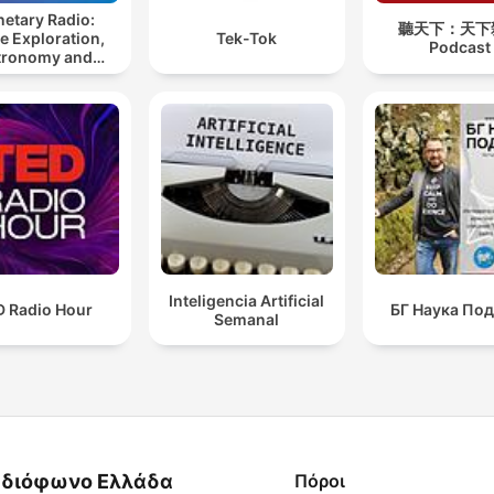
netary Radio:
聽天下：天下
e Exploration,
Tek-Tok
Podcast
tronomy and
Science
Inteligencia Artificial
D Radio Hour
БГ Наука По
Semanal
διόφωνο Ελλάδα
Πόροι