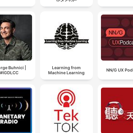
rge Buhnici |
Learning from
NN/G UX Pod
#IGDLCC
Machine Learning