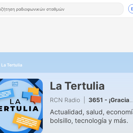
La Tertulia
La Tertulia
RCN Radio
|
3651 - ¡Gracias totales!
Actualidad, salud, economí
bolsillo, tecnología y más.