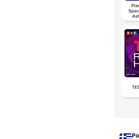
Pla
Spac
As
TE
Ρα