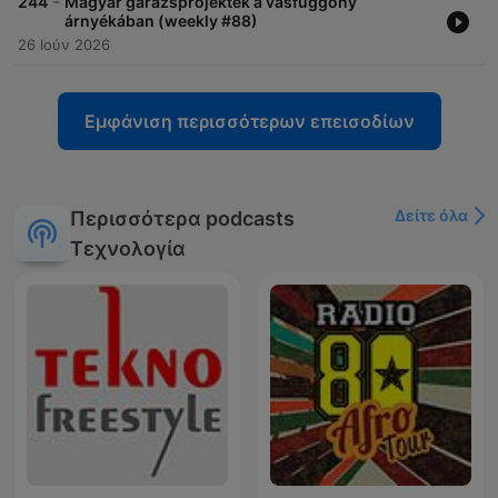
-
244
Magyar garázsprojektek a vasfüggöny
árnyékában (weekly #88)
26 Ιούν 2026
Εμφάνιση περισσότερων επεισοδίων
Δείτε όλα
Περισσότερα podcasts
Τεχνολογία