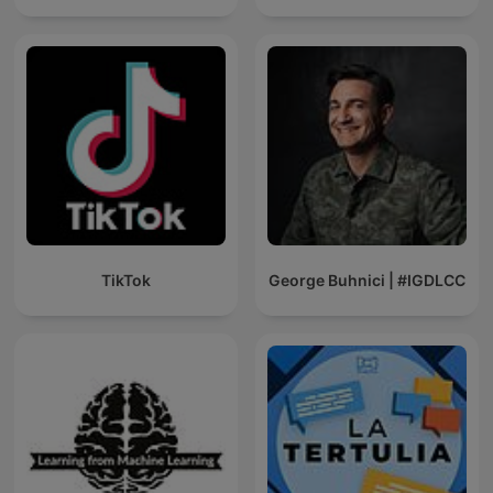
TikTok
George Buhnici | #IGDLCC