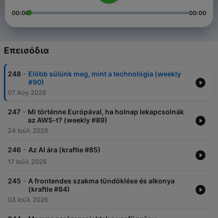
00:00
00:00
Επεισόδια
-
248
Előbb sülünk meg, mint a technológia (weekly
#90)
07 Αύγ 2026
-
247
Mi történne Európával, ha holnap lekapcsolnák
az AWS-t? (weekly #89)
24 Ιούλ 2026
-
246
Az AI ára (kraftie #85)
17 Ιούλ 2026
-
245
A frontendes szakma tündöklése és alkonya
(kraftie #84)
03 Ιούλ 2026