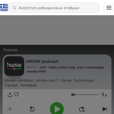
Podcast
HWSW podcast!
HWSW
|
248 - Előbb sülünk meg, mint a technológia
(weekly #90)
Minden pénteken, minden ami IT. Karrier. Technológia.
Trendek. Termékek.
1
x
Ένταση