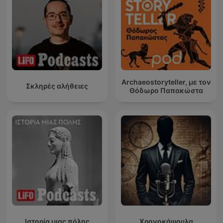
Archaeostoryteller, με τον
Σκληρές αλήθειες
Θόδωρο Παπακώστα
Ιστορία μιας πόλης
Χρονοκάψουλα