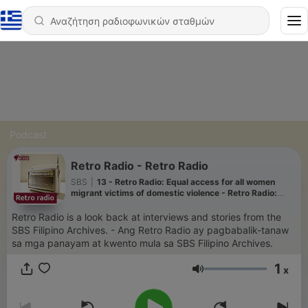
Podcast
Retro Radio - Retro Radio
SBS
|
13 - Retro Radio: Equal access for all women
migrant victims of domestic violence - Retro Radio:
Pantay na access sa tulong para sa mga migranteng
kababaihan na biktima ng karahasan sa tahanan
Retro Radio is a look back at interviews and stories from the
SBS Filipino Archives. - Ang Retro Radio ay pagbabalik-tanaw
sa mga panayam at kwento mula sa SBS Filipino Archives.
1
x
Ένταση