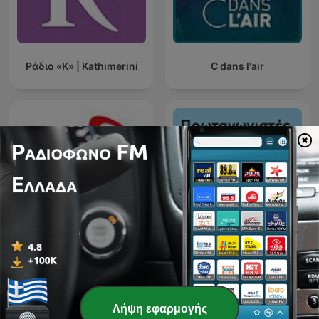
Ράδιο «Κ» | Kathimerini
C dans l'air
Πρωταγωνιστές με τον
Citizen @ Best 92.6
Σταύρο Θεοδωράκη
Λήψη εφαρμογής