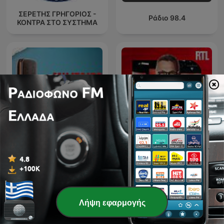
ΣΕΡΕΤΗΣ ΓΡΗΓΟΡΙΟΣ -
Ράδιο 98.4
ΚΟΝΤΡΑ ΣΤΟ ΣΥΣΤΗΜΑ
Militaire.gr
Les Grosses Têtes
Λήψη εφαρμογής