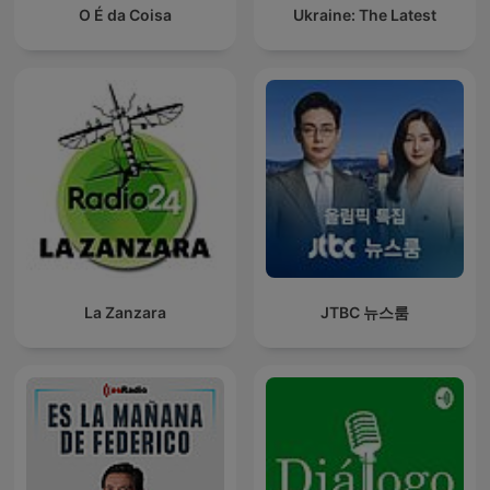
O É da Coisa
Ukraine: The Latest
La Zanzara
JTBC 뉴스룸