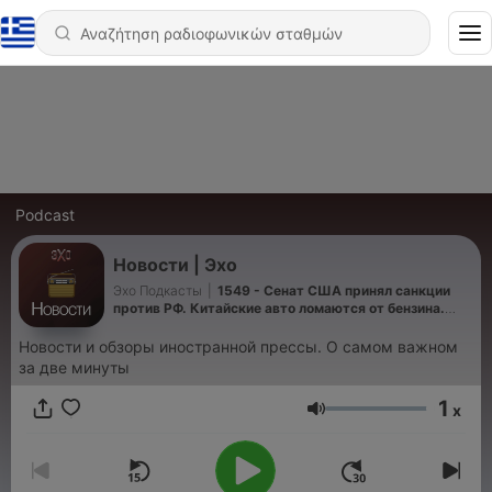
Podcast
Новости | Эхо
Эхо Подкасты
|
1549 - Сенат США принял санкции
против РФ. Китайские авто ломаются от бензина.
«Яблоко» хотят снять / Новости
Новости и обзоры иностранной прессы. О самом важном
за две минуты
1
x
Ένταση