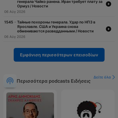
генерала Чайко ранена. Иран требует плату за
Ормуз / Новости
06 Αύγ 2026
-
1545
Тайные похороны генерала. Удар по НПЗ в
Ярославле. США и Украина снова
обмениваются разведданными / Новости
06 Αύγ 2026
Εμφάνιση περισσότερων επεισοδίων
Δείτε όλα
Περισσότερα podcasts Ειδήσεις