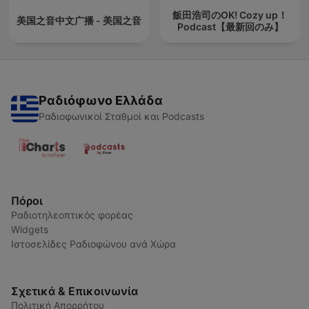
飯田浩司のOK! Cozy up！
美国之音中文广播 - 美国之音
Podcast【最新回のみ】
Ραδιόφωνο Ελλάδα
Ραδιοφωνικοί Σταθμοί και Podcasts
Πόροι
Ραδιοτηλεοπτικός φορέας
Widgets
Ιστοσελίδες Ραδιοφώνου ανά Χώρα
Σχετικά & Επικοινωνία
Πολιτική Απορρήτου