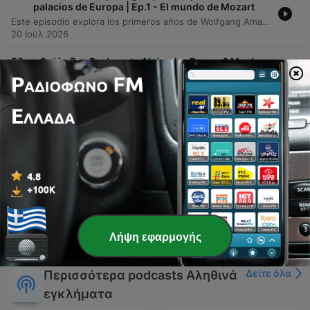
palacios de Europa | Ep.1 - El mundo de Mozart
Este episodio explora los primeros años de Wolfgang Amadeus Mozart dentro del contexto sociopolítico de la Europa del siglo XVIII. A través de un análisis del despotismo ilustrado y las tensiones de la Guerra de los Siete Años, se describe cómo el talento de Mozart fue utilizado como una herramienta de prestigio y propaganda por las cortes europeas. La narrativa recorre su etapa como niño prodigio, sus viajes por las grandes capitales del continente y la compleja dinámica entre su genialidad musical y las ambiciones económicas de su padre, Leopold Mozart.
20 Ιούλ 2026
-
56
¿Quién Fue Realmente Alejandro Dumas? Mucho
más que Los 3 Mosqueteros
Este episodio explora la vida y el proceso creativo de Alejandro Dumas, el autor que transformó fragmentos de memorias históricas en la leyenda eterna de Los Tres Mosqueteros. A través del análisis de su técnica narrativa y el uso del formato folletín, se examina cómo Dumas utilizó la prensa popular para cautivar a un público ávido de aventuras, mezclando hechos reales con invención literaria. El relato profundiza en la distinción entre la historia académica y la construcción del mito, detallando cómo personajes como D'Artagnan, Athos, Porthos y Aramis fueron dotados de arquetipos universales. El episodio analiza la colaboración de Dumas con Auguste Maquette y su capacidad para convertir la realidad histórica de la Francia del siglo XVII en un fenómeno cultural que perdura hasta nuestros días.
13 Ιούλ 2026
-
55
Cardenal Richelieu: ¿villano de los mosqueteros y
enemigo de España?
Este episodio explora la figura histórica del Cardenal Richelieu, contrastando su representación literaria en 'Los Tres Mosqueteros' con su labor real como arquitecto del absolutismo francés. Se detalla su estrategia para centralizar el poder mediante la 'razón de estado', enfrentándose a la nobleza rebelde y eliminando focos de resistencia religiosa. Asimismo, se analiza su papel en la consolidación interna de Francia a través del asedio de La Rochelle y su política exterior frente a los Habsburgo durante la Guerra de los Treinta Años, destacando cómo priorizó los intereses nacionales sobre las convicciones religiosas para fortalecer la monarquía absoluta.
06 Ιούλ 2026
Εμφάνιση περισσότερων επεισοδίων
Λήψη εφαρμογής
Δείτε όλα
Περισσότερα podcasts Αληθινά
εγκλήματα