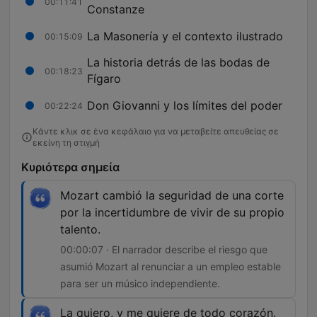
00:11:41
Constanze
La Masonería y el contexto ilustrado
00:15:09
La historia detrás de las bodas de
00:18:23
Fígaro
Don Giovanni y los límites del poder
00:22:24
Κάντε κλικ σε ένα κεφάλαιο για να μεταβείτε απευθείας σε
εκείνη τη στιγμή
Κυριότερα σημεία
Mozart cambió la seguridad de una corte
por la incertidumbre de vivir de su propio
talento.
00:00:07 · El narrador describe el riesgo que
asumió Mozart al renunciar a un empleo estable
para ser un músico independiente.
La quiero, y me quiere de todo corazón.