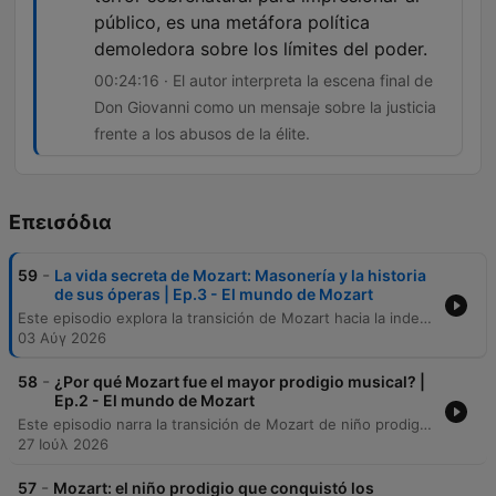
público, es una metáfora política
demoledora sobre los límites del poder.
00:24:16 · El autor interpreta la escena final de
Don Giovanni como un mensaje sobre la justicia
frente a los abusos de la élite.
Επεισόδια
-
59
La vida secreta de Mozart: Masonería y la historia
de sus óperas | Ep.3 - El mundo de Mozart
Este episodio explora la transición de Mozart hacia la independencia profesional en Viena, detallando su ruptura con el arzobispo Coloredo y su adopción de un estilo de vida autónomo bajo los ideales de la Ilustración y la masonería. Asimismo, se analiza cómo sus obras maestras, como Las bodas de Fígaro y Don Giovanni, funcionaron como reflejos de las tensiones sociales de la época, capturando el cuestionamiento a las jerarquías aristocráticas y al poder absoluto en un periodo previo a la Revolución Francesa.
03 Αύγ 2026
-
58
¿Por qué Mozart fue el mayor prodigio musical? |
Ep.2 - El mundo de Mozart
Este episodio narra la transición de Mozart de niño prodigio a joven compositor, detallando su lucha contra la viruela y sus dificultades en las cortes europeas. Se relatan sus éxitos técnicos ante figuras como el padre Martini y su audaz hazaña de memorizar el Miserere en la Capilla Sixtina, así como su conflictiva relación con el arzobispo Coloredo. Asimismo, se describen las dificultades de Mozart en París, enfrentando la competencia feroz de la escena musical francesa y la tragedia personal de la muerte de su madre. A pesar del dolor y la inestabilidad económica, este periodo influyó profundamente en su composición, derivando hacia un estilo más oscuro y precursor del romanticismo.
27 Ιούλ 2026
-
57
Mozart: el niño prodigio que conquistó los