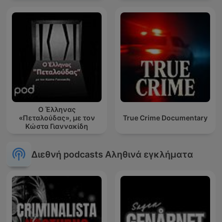
Ο Έλληνας
«Πεταλούδας», με τον
True Crime Documentary
Κώστα Γιαννακίδη
Διεθνή podcasts Αληθινά εγκλήματα