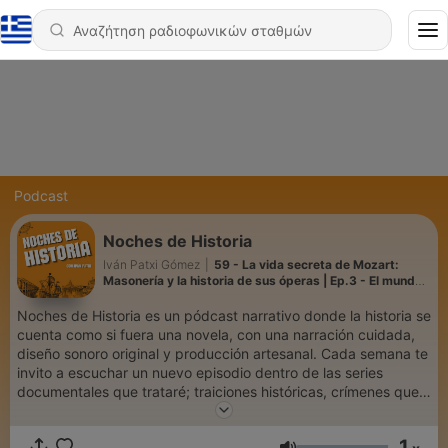
Podcast
Noches de Historia
Iván Patxi Gómez
|
59 - La vida secreta de Mozart:
Masonería y la historia de sus óperas | Ep.3 - El mundo
de Mozart
Noches de Historia es un pódcast narrativo donde la historia se
cuenta como si fuera una novela, con una narración cuidada,
diseño sonoro original y producción artesanal. Cada semana te
invito a escuchar un nuevo episodio dentro de las series
documentales que trataré; traiciones históricas, crímenes que
marcaron una época, biografías sorprendentes, misterios sin
resolver, relatos de la II Guerra mundial, Guerra Civil Española,
1