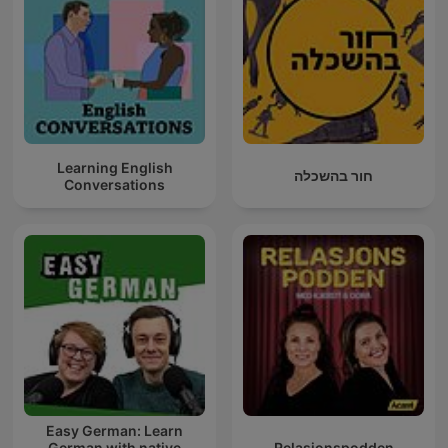
Learning English
חור בהשכלה
Conversations
Easy German: Learn
German with native
Relasjonspodden