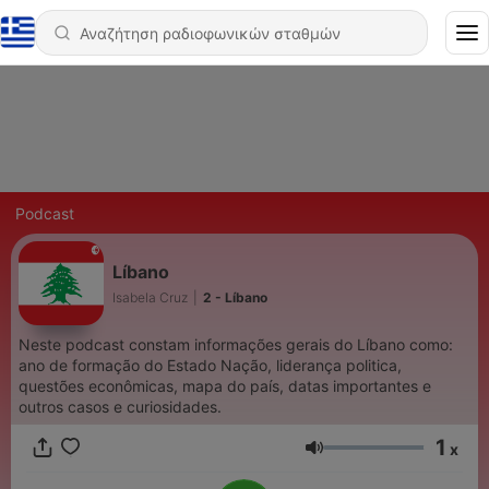
Podcast
Líbano
Isabela Cruz
|
2 - Líbano
Neste podcast constam informações gerais do Líbano como:
ano de formação do Estado Nação, liderança politica,
questões econômicas, mapa do país, datas importantes e
outros casos e curiosidades.
1
x
Ένταση