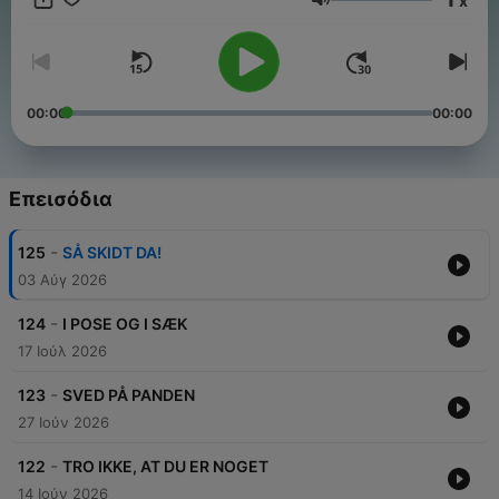
x
ikke drikker kaffe, eller tager benene på nakken, selvom de
Ένταση
ikke er cirkusartister. Med KOEN PÅ ISEN bliver det ikke bare
nemmere at forstå dansk – det bliver også sjovere.
00:00
00:00
Επεισόδια
-
125
SÅ SKIDT DA!
03 Αύγ 2026
-
124
I POSE OG I SÆK
17 Ιούλ 2026
-
123
SVED PÅ PANDEN
27 Ιούν 2026
-
122
TRO IKKE, AT DU ER NOGET
14 Ιούν 2026