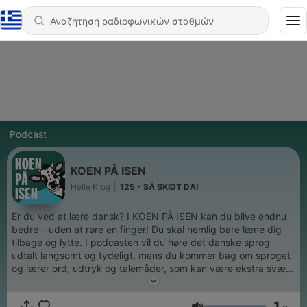
Podcast
KOEN PÅ ISEN
Helle Krog
|
125 - SÅ SKIDT DA!
Er du ved at lære dansk? I KOEN PÅ ISEN kan du blive endnu
bedre – uden at røre en finger! Du skal nemlig bare læne dig
tilbage og lytte. I podcasten vil du høre det danske sprog
udtalt langsomt og tydeligt, mens du kommer bag om sproget
og lærer ord, udtryk og talemåder, som kan være ekstra svære
at forstå for udlændinge/ikke-dansksprogede. F.eks. vil du
lære, hvorfor nogle danskere siger "tak for kaffe", selvom de
1