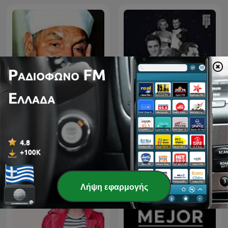
الشيخ الشعراوي
Životy slavných
Λήψη εφαρμογής