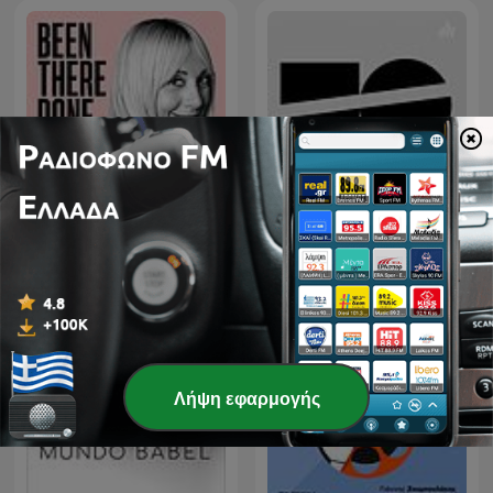
Εθνικό Θέατρο - Κύκλος
Been There, Done That
συζητήσεων
Λήψη εφαρμογής