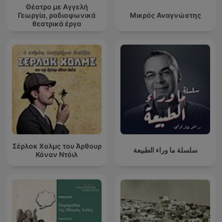
Θέατρο με Αγγελή
Γεωργία, ραδιοφωνικά
Μικρός Αναγνώστης
θεατρικά έργα
Σέρλοκ Χολμς του Άρθουρ
سلسلة ما وراء الطبيعة
Κόναν Ντόιλ