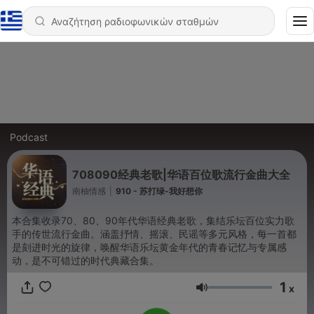
Podcast
708090经典老歌|华语百位歌流行金曲大全
南柚情感
|
910 - 苏打绿-我好想你
本合集收录70、80、90年代华语经典老歌，集结乐坛百位实力歌
手的传世流行金曲。涵盖抒情、摇滚、民谣等多元风格，每一首都
是刻进时光的旋律，唤醒华语乐坛黄金年代的青春记忆与专属感
动，是不可错过的时代典藏合集。
1
x
Ένταση