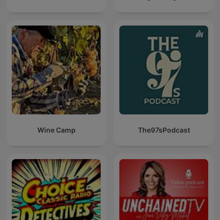
Wine Camp
The97sPodcast