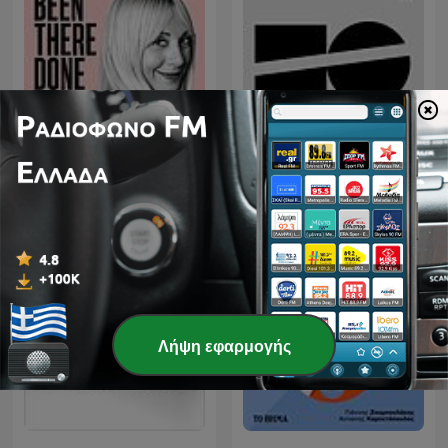
Εθνικό Θέατρο - Κύκλος
Been There, Done That
συζητήσεων
Λήψη εφαρμογής