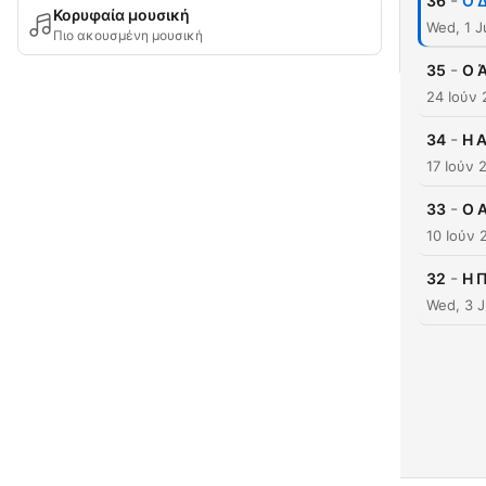
-
36
Ο 
Κορυφαία μουσική
Wed, 1 J
Πιο ακουσμένη μουσική
-
35
Ο 
24 Ιούν
-
34
Η 
17 Ιούν 
-
33
Ο Α
10 Ιούν 
-
32
Η 
Wed, 3 