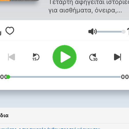
Τετάρτη αφηγείται ιστορίε
για αισθήματα, όνειρα,
πολιτική και καθημερινότ
στο NEWS 24/7.
Ένταση
:00
00
δια