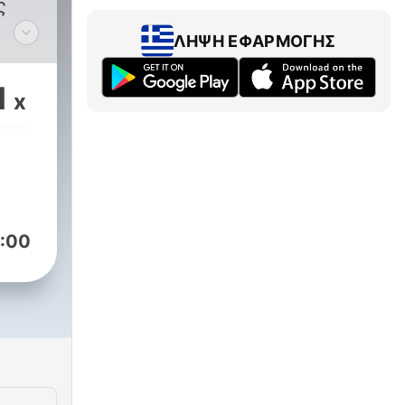
ς
ΛΉΨΗ ΕΦΑΡΜΟΓΉΣ
ητα
1
x
:00