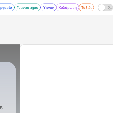
Εργασία
Γυμναστήριο
Ύπνος
Χαλάρωση
Ταξίδι
άννου
|
36 - Ο Διονύσης, ο πιο τυχερός άνθρωπ
ε