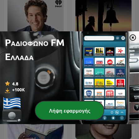
Πείρα Αγιορειτών
Joel Osteen Podcast
Πατέρων
Λήψη εφαρμογής