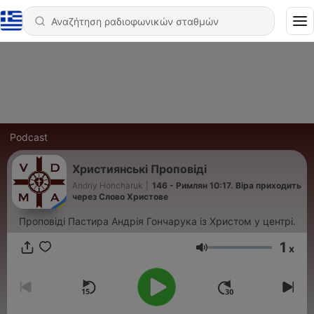
Podcast
Християнські Проповіді
Andriy Honcharuk
|
146 - Римлян 10:17. Віра приходить
через Слово Христове
Проповіді Пастира Андрія Гончарука із Христом у центрі.
1
x
Ένταση