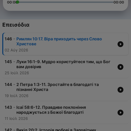
00:00
00:00
Επεισόδια
-
146
Римлян 10:17. Віра приходить через Слово
Христове
02 Αύγ 2026
-
145
Луки 16:1-9. Мудро користуйтеся тим, що Бог
вам довірив
25 Ιούλ 2026
-
144
2 Петра 1:3-11. Зростайте в благодаті та
пізнанні Христа
19 Ιούλ 2026
-
143
Ісаї 58:6-12. Правдиве поклоніння
народжується з Божої благодаті
11 Ιούλ 2026
-
142
Вихід 20:2. Історія любові в Заповітних