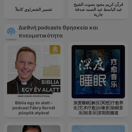
قرآن كريم مجود بصوت الشيخ
عبد الباسط عبد الصمد صدقة
تفسير الشعراوي كاملاً
جارية
Διεθνή podcasts Θρησκεία και
πνευματικότητα
Biblia egy év alatt -
深度睡眠|解压|冥想|疗愈养
podcast Fábry Kornél
生|艺术疗愈|白噪音|助眠音
püspök atyával
乐|轻音乐|苏阳阳频道