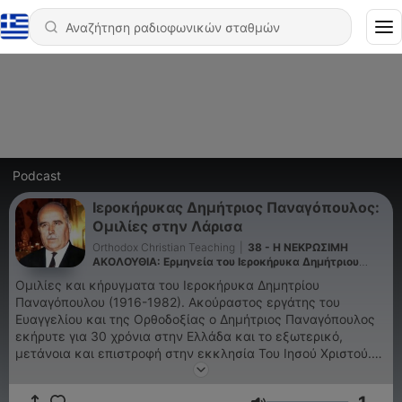
Podcast
Ιεροκήρυκας Δημήτριος Παναγόπουλος:
Ομιλίες στην Λάρισα
Orthodox Christian Teaching
|
38 - H ΝΕΚΡΩΣΙΜΗ
ΑΚΟΛΟΥΘΙΑ: Ερμηνεία του Iεροκήρυκα Δημήτριου
Παναγόπουλου
Ομιλίες και κήρυγματα του Ιεροκήρυκα Δημητρίου
Παναγόπουλου (1916-1982). Ακούραστος εργάτης του
Eυαγγελίου και της Ορθοδοξίας ο Δημήτριος Παναγόπουλος
εκήρυτε για 30 χρόνια στην Ελλάδα και το εξωτερικό,
μετάνοια και επιστροφή στην εκκλησία Του Ιησού Χριστού.
Εδώ παραθέτουμε το αρχείο των ομιλιών του μακαριστού
ιεροκήρυκα. Χωρίς σπουδές και τίτλους, έχοντας όμως το