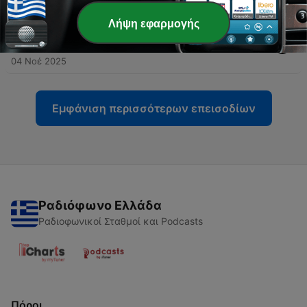
04 Νοέ 2025
Λήψη εφαρμογής
-
34
3. Πέρι Αγ. Μερκούριον, Αγ. Βασιλείου και
Ιουλιανού Καισάρος τον Παράβατου
04 Νοέ 2025
Εμφάνιση περισσότερων επεισοδίων
Ραδιόφωνο Ελλάδα
Ραδιοφωνικοί Σταθμοί και Podcasts
Πόροι