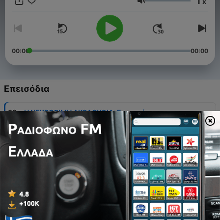
1
x
σπουδαίο χάρισμα του λόγου και κυρίως την πλουσιότατη
Ένταση
Χάρη του Κυρίου μας που τον επεσκίαζε και τον
καθοδηγούσε, βοήθησε πλήθος ανθρώπων να βρούν και να
ακολουθή την οδόν της σωτηρίας.
00:00
00:00
Επεισόδια
-
38
H ΝΕΚΡΩΣΙΜΗ ΑΚΟΛΟΥΘΙΑ: Ερμηνεία του
Iεροκήρυκα Δημήτριου Παναγόπουλου
30 Μάιος 2026
-
37
BUY ME A COFFEE Podcast Ministry Support
14 Ιαν 2026
-
36
1. Εισαγωγή
04 Νοέ 2025
-
35
2. Περί τον ύπνον της Αμαρτίας