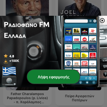
تفسير القرآن الكريم
Joel Osteen Podcast
Λήψη εφαρμογής
Father Charalampos
Πείρα Αγιορειτών
Papadopoulos (p. Livios)
Πατέρων
- π. Χαράλαμπος
Παπαδόπουλος (π.