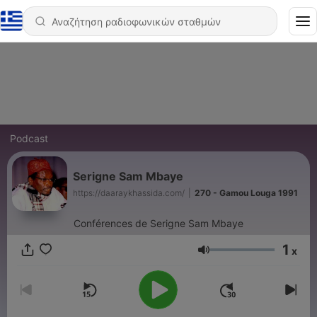
Podcast
Serigne Sam Mbaye
https://daaraykhassida.com/
|
270 - Gamou Louga 1991
Conférences de Serigne Sam Mbaye
1
x
Ένταση