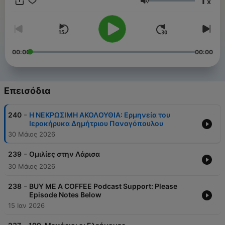
1
x
σπουδαίο χάρισμα του λόγου και κυρίως την πλουσιότατη
Ένταση
Χάρη του Κυρίου μας που τον επεσκίαζε και τον
καθοδηγούσε, βοήθησε πλήθος ανθρώπων να βρούν και να
ακολουθή την οδόν της σωτηρίας. English Search: Preacher
Dimitrios Panagopoulos
00:00
00:00
Επεισόδια
-
240
H ΝΕΚΡΩΣΙΜΗ ΑΚΟΛΟΥΘΙΑ: Ερμηνεία του
Iεροκήρυκα Δημήτριου Παναγόπουλου
30 Μάιος 2026
-
239
Ομιλίες στην Λάρισα
30 Μάιος 2026
-
238
BUY ME A COFFEE Podcast Support: Please
Episode Notes Below
15 Ιαν 2026