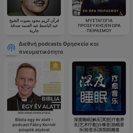
قرآن كريم مجود بصوت الشيخ
ΜΥΣΤΑΓΩΓΙΑ
عبد الباسط عبد الصمد صدقة
ΠΡΟΣΕΥΧΗΣ/ΕΝ ΩΡΑ
جارية
ΠΕΙΡΑΣΜΟΥ
Διεθνή podcasts Θρησκεία και
πνευματικότητα
Biblia egy év alatt -
深度睡眠|解压|冥想|疗愈养
podcast Fábry Kornél
生|艺术疗愈|白噪音|助眠音
püspök atyával
乐|轻音乐|苏阳阳频道