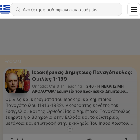
Podcast
Ιεροκήρυκας Δημήτριος Παναγόπουλος:
Ομιλίες 1-199
Orthodox Christian Teaching
|
240 - H ΝΕΚΡΩΣΙΜΗ
ΑΚΟΛΟΥΘΙΑ: Ερμηνεία του Iεροκήρυκα Δημήτριου
Παναγόπουλου
Ομιλίες και κήρυγματα του Ιεροκήρυκα Δημητρίου
Παναγόπουλου (1916-1982). Ακούραστος εργάτης του
Eυαγγελίου και της Ορθοδοξίας ο Δημήτριος Παναγόπουλος
εκήρυτε για 30 χρόνια στην Ελλάδα και το εξωτερικό,
μετάνοια και επιστροφή στην εκκλησία Του Ιησού Χριστού.
Εδώ παραθέτουμε το αρχείο των ομιλιών του μακαριστού
ιεροκήρυκα. Χωρίς σπουδές και τίτλους, έχοντας όμως το