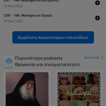
-
237
199. Μακάριοι οι Ελεήμονες
18 Νοέ 2025
-
236
198. Μακάριοι οι Πραείς
18 Νοέ 2025
Εμφάνιση περισσότερων επεισοδίων
Δείτε όλα
Περισσότερα podcasts
Θρησκεία και πνευματικότητα