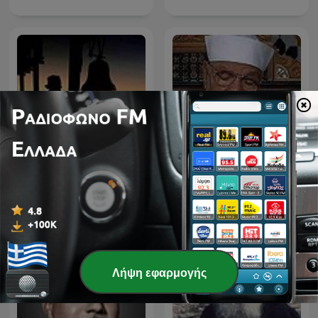
Πείρα Αγιορειτών
تفسير الشعراوي كاملاً
Πατέρων
Λήψη εφαρμογής