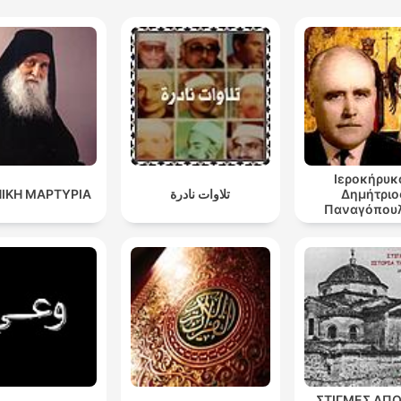
Ιεροκήρυκ
ΙΚΗ ΜΑΡΤΥΡΙΑ
تلاوات نادرة
Δημήτριο
Παναγόπουλ
Ομιλίες 1-
ΣΤΙΓΜΕΣ ΑΠΟ