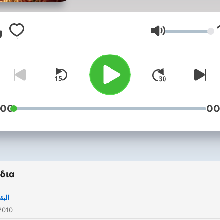
Ένταση
:00
00
δια
البق
2010