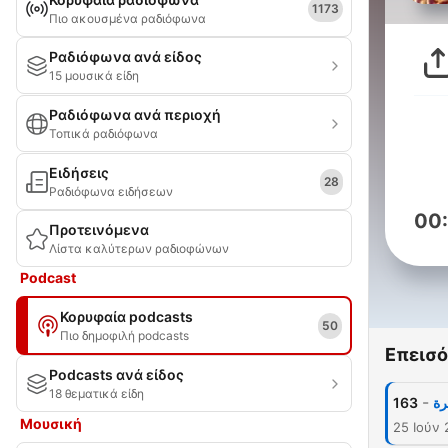
1173
Πιο ακουσμένα ραδιόφωνα
Ραδιόφωνα ανά είδος
15 μουσικά είδη
Ραδιόφωνα ανά περιοχή
Τοπικά ραδιόφωνα
Ειδήσεις
28
Ραδιόφωνα ειδήσεων
00
Προτεινόμενα
Λίστα καλύτερων ραδιοφώνων
Podcast
Κορυφαία podcasts
50
Πιο δημοφιλή podcasts
Επεισό
Podcasts ανά είδος
18 θεματικά είδη
-
163
رة
Μουσική
25 Ιούν 