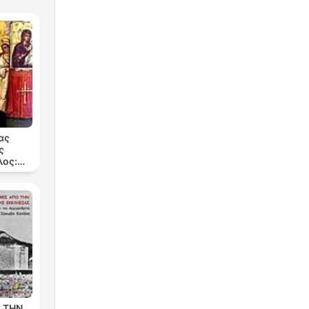
ας
ς
ος:
199
 ΤΗΝ