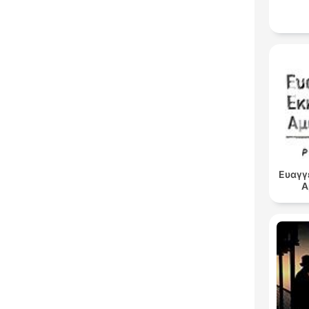
Ευαγγ
Α