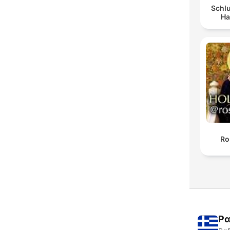
Schlu
Ha
Ro
Ρα