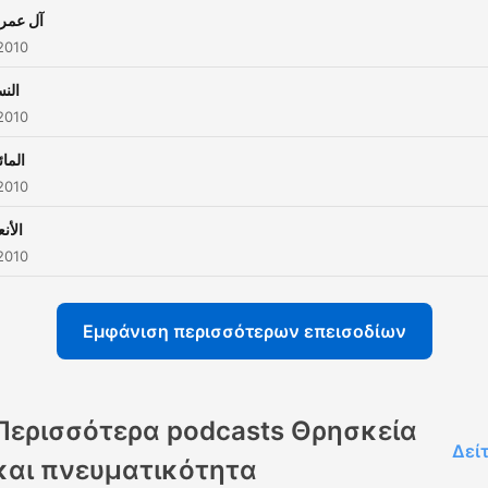
آل عمر
2010
النس
2010
المائ
2010
الأنع
2010
Εμφάνιση περισσότερων επεισοδίων
Περισσότερα podcasts Θρησκεία
Δεί
και πνευματικότητα