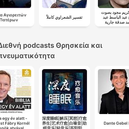
ريم مجود بصوت
α Αγιορειτών
 عبد الباسط عبد
تفسير الشعراوي كاملاً
Πατέρων
د صدقة جارية
Διεθνή podcasts Θρησκεία και
πνευματικότητα
a egy év alatt -
深度睡眠|解压|冥想|疗愈
st Fábry Kornél
养生|艺术疗愈|白噪音|助
Dante Gebel 
spök atyával
眠音乐|轻音乐|苏阳阳频