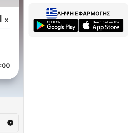
ΛΉΨΗ ΕΦΑΡΜΟΓΉΣ
1
x
:00