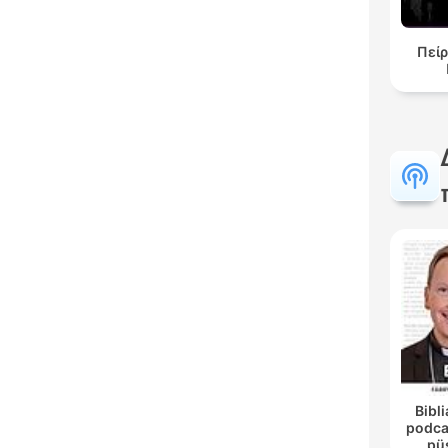
Πείρ
Bibli
podca
pü