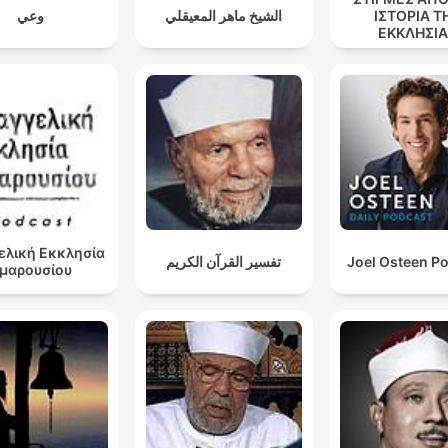
وعي
الشيخ ماهر المعيقلي
ΙΣΤΟΡΙΑ Τ
ΕΚΚΛΗΣΙ
ελική Εκκλησία
تفسير القرآن الكريم
Joel Osteen P
μαρουσίου