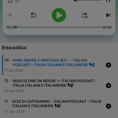
1
x
and more. For Italian learners who love everything about Italy.
Ένταση
💝🆒 If you like our Podcast, you can support us on
https://www.patreon.com/AllyoucanItaly
or make a donation on PayPal to
https://paypal.me/AllyoucanItaly
or offer us a cup of cofee:
buymeacoffee.com/italiabenetti
☕
00:00
00:00
#italianlanguage #learnitalian #italianpodcast #CulturaItaliana
#ItalianLifestyle #ItalianTraditions #ItalianLanguagePodcast
#DiscoverItaly
Επεισόδια
Diventa un supporter di questo podcast:
https://www.spreaker.com/podcast/italia-italiani-e-italianerie-
-
73
PANE AMORE E FANTASIA (B1) - - ITALIAN
italian-language-podcast--4160817/support
.
PODCAST - ITALIA ITALIANI E ITALIANERIE 🎙🎧
17 Ιαν 2026
-
72
MODI DI DIRE DA RIDERE 1- ITALIAN PODCAST -
ITALIA ITALIANI E ITALIANERIE 🎙🎧
03 Ιαν 2026
-
71
QUIZ DI CAPODANNO - ITALIAN PODCAST - ITALIA
ITALIANI E ITALIANERIE 🎙🎧
31 Δεκ 2025