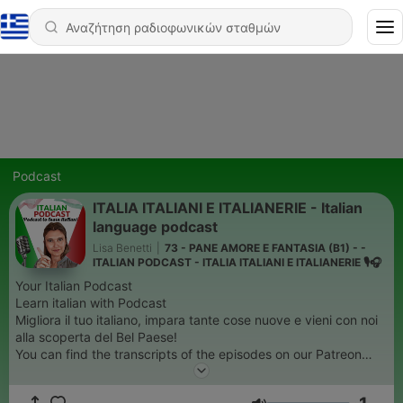
Podcast
ITALIA ITALIANI E ITALIANERIE - Italian
language podcast
Lisa Benetti
|
73 - PANE AMORE E FANTASIA (B1) - -
ITALIAN PODCAST - ITALIA ITALIANI E ITALIANERIE 🎙🎧
Your Italian Podcast
Learn italian with Podcast
Migliora il tuo italiano, impara tante cose nuove e vieni con noi
alla scoperta del Bel Paese!
You can find the transcripts of the episodes on our Patreon
page.
A cultural audio journey through Italy: traditions, food, idioms,