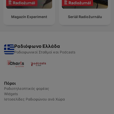
Magazín Experiment
Seriál Radiožurnálu
Ραδιόφωνο Ελλάδα
Ραδιοφωνικοί Σταθμοί και Podcasts
Πόροι
Ραδιοτηλεοπτικός φορέας
Widgets
Ιστοσελίδες Ραδιοφώνου ανά Χώρα