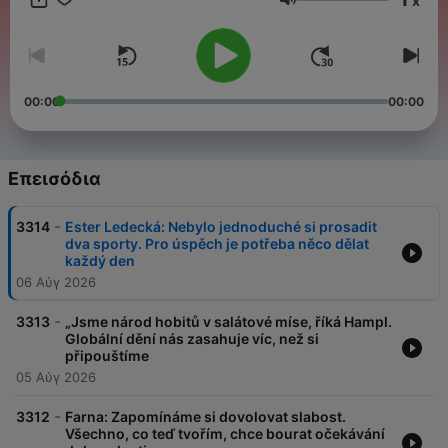
x
poslouchat v mobilní aplikaci mujRozhlas pro
Android
a
iOS
Ένταση
nebo na webu
mujRozhlas.cz
.
00:00
00:00
Επεισόδια
-
3314
Ester Ledecká: Nebylo jednoduché si prosadit
dva sporty. Pro úspěch je potřeba něco dělat
každý den
06 Αύγ 2026
-
3313
„Jsme národ hobitů v salátové míse, říká Hampl.
Globální dění nás zasahuje víc, než si
připouštíme
05 Αύγ 2026
-
3312
Farna: Zapomínáme si dovolovat slabost.
Všechno, co teď tvořím, chce bourat očekávání