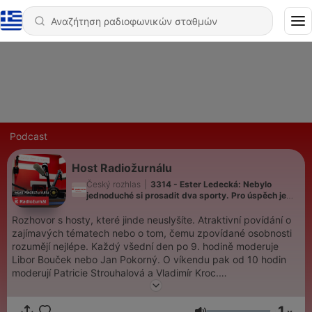
Podcast
Host Radiožurnálu
Český rozhlas
|
3314 - Ester Ledecká: Nebylo
jednoduché si prosadit dva sporty. Pro úspěch je
potřeba něco dělat každý den
Rozhovor s hosty, které jinde neuslyšíte. Atraktivní povídání o
zajímavých tématech nebo o tom, čemu zpovídané osobnosti
rozumějí nejlépe. Každý všední den po 9. hodině moderuje
Libor Bouček nebo Jan Pokorný. O víkendu pak od 10 hodin
moderují Patricie Strouhalová a Vladimír Kroc.
Všechny díly podcastu Host Radiožurnálu můžete pohodlně
1