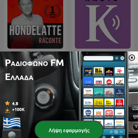
Hondelatte Raconte
Ράδιο «Κ» | Kathimerini
Διεθνή podcasts Ειδήσεις
Λήψη εφαρμογής