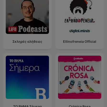
Σκληρές αλήθειες
Ellinofreneia Official
ΤΟ ΒΗΜΑ Σήμερα
Crónica Rosa