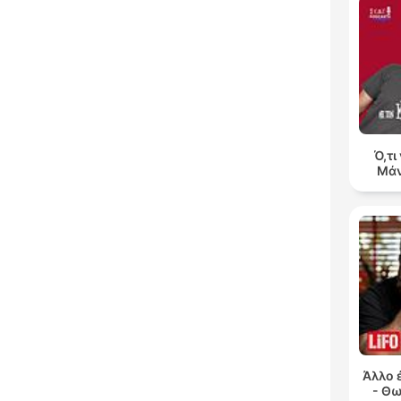
Ό,τι
Μάν
Άλλο 
- Θ