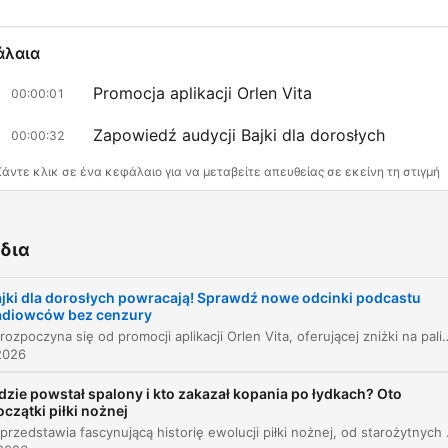
άλαια
Promocja aplikacji Orlen Vita
00:00:01
Zapowiedź audycji Bajki dla dorosłych
00:00:32
Κάντε κλικ σε ένα κεφάλαιο για να μεταβείτε απευθείας σε εκείνη τη στιγμή
ότερα σημεία
δια
Wakacyjne weekendy zrób zakupy na stacji za mini
5 złotych i tankuj nawet 35 groszy taniej z aplikacją
jki dla dorosłych powracają! Sprawdź nowe odcinki podcastu
Orlen Vita.
adiowców bez cenzury
00:00:16 · Informacja o szczegółach promocji paliwowej i
Odcinek rozpoczyna się od promocji aplikacji Orlen Vita, oferującej zniżki na paliwo oraz produkty spożywcze podczas wakacyjnych weekendów. Następnie następuje zapowiedź nowego sezonu audycji „Bajki dla dorosłych” prowadzonej przez Przemysława Skowrona, Tomasza Ol
2026
zakupowej w aplikacji.
dzie powstał spalony i kto zakazał kopania po łydkach? Oto
oczątki piłki nożnej
Radiowcy bez cenzury, Przemysław Skowron, Tomas
Odcinek przedstawia fascynującą historię ewolucji piłki nożnej, od starożytnych gier chińskich, greckich 
Olbratowski i Jacek Tonkowicz zapraszają na zupełn