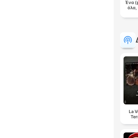
Ένα (
όλα,
La 
Ter