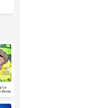
y La
e Show