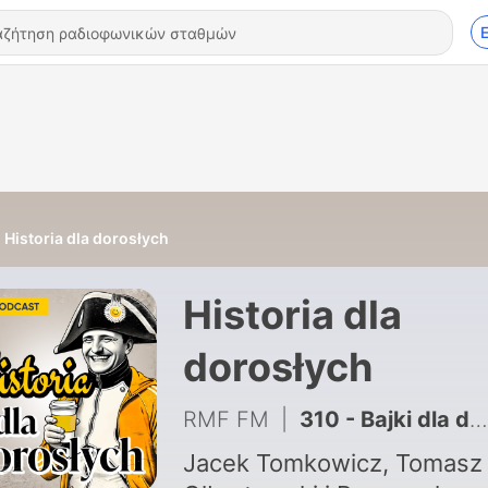
Historia dla dorosłych
Historia dla
dorosłych
RMF FM
|
310 - Bajki dla dorosłych powracają! Sprawdź nowe odcinki podcastu Radiowców bez cenzury
Jacek Tomkowicz, Tomasz