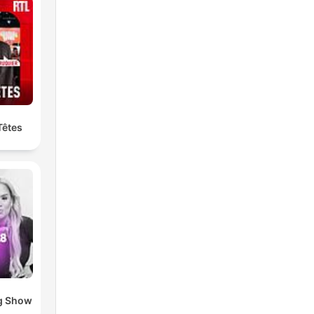
Têtes
g Show