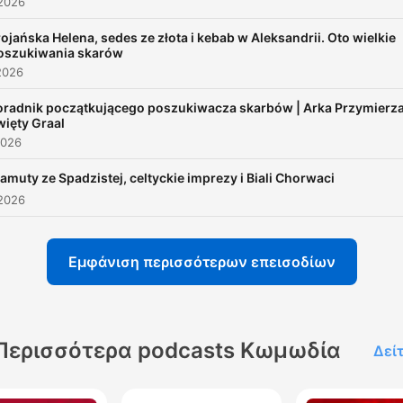
 2026
nowe wersje znanych i lubianych opowieści.
00:00:32 · Przedstawienie prowadzących oraz koncepcji
rojańska Helena, sedes ze złota i kebab w Aleksandrii. Oto wielkie
oszukiwania skarów
nowego programu radiowego.
2026
oradnik początkującego poszukiwacza skarbów | Arka Przymierza
Będzie zabawnie, groteskowo i absurdalnie.
więty Graal
00:01:03 · Opis tonu oraz charakteru nadchodzących odcink
2026
bajek dla dorosłych.
amuty ze Spadzistej, celtyckie imprezy i Biali Chorwaci
 2026
Εμφάνιση περισσότερων επεισοδίων
Περισσότερα podcasts Κωμωδία
Δεί