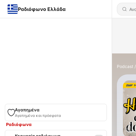
Ραδιόφωνο Ελλάδα
Podcast
Αγαπημένα
Αγαπημένα και πρόσφατα
Ραδιόφωνα
Κορυφαία ραδιόφωνα