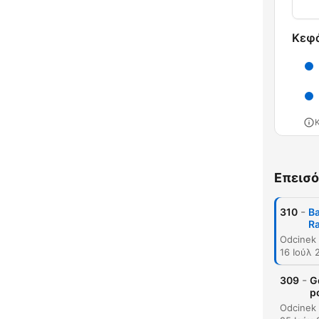
Κεφ
Κυρι
Επεισό
-
310
Ba
R
16 Ιούλ 
-
309
G
p