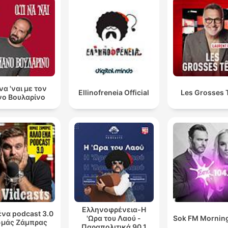
 να 'ναι με τον
Ellinofreneia Official
Les Grosses 
ο Βουλαρίνο
Ελληνοφρένεια-Η
ένα podcast 3.0
'Ωρα του Λαού -
Sok FM Mornin
ωμάς Ζάμπρας
Παραπολιτικά 90.1