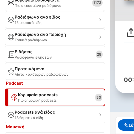
1173
Πιο ακουσμένα ραδιόφωνα
Ραδιόφωνα ανά είδος
15 μουσικά είδη
Ραδιόφωνα ανά περιοχή
Τοπικά ραδιόφωνα
Ειδήσεις
28
Ραδιόφωνα ειδήσεων
Προτεινόμενα
Λίστα καλύτερων ραδιοφώνων
00
Podcast
Κορυφαία podcasts
50
Πιο δημοφιλή podcasts
Podcasts ανά είδος
18 θεματικά είδη
Σύ
Μουσική