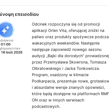
ύνοψη επεισοδίου
Odcinek rozpoczyna się od promocji
aplikacji Orlen Vita, oferującej zniżki na
paliwo oraz produkty spożywcze podcza
Διάρκεια
wakacyjnych weekendów. Następnie
01:00
Δημοσιεύτηκε
następuje zapowiedź nowego sezonu
16 Ιούλ 2026
audycji „Bajki dla dorosłych” prowadzone
przez Przemysława Skowrona, Tomasza
Olbratowskiego i Jacka Tonkowicza.
Program, osadzony w klimacie
Podkarpacia, prezentuje nowe, grotesko
i absurdalne wersje znanych opowieści,
które będą dostępne na platformach RMF
ON oraz w innych serwisach
podcastowych.