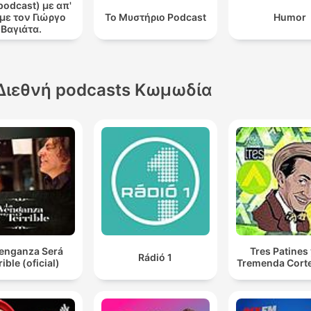
podcast) με απ'
 με τον Γιώργο
Το Μυστήριο Podcast
Humor
Βαγιάτα.
Διεθνή podcasts Κωμωδία
Venganza Será
Tres Patines 
Rádió 1
rible (oficial)
Tremenda Cort