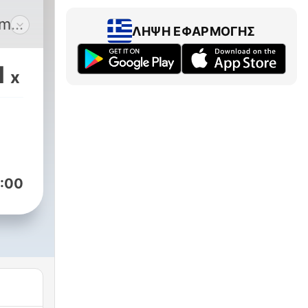
am
ΛΉΨΗ ΕΦΑΡΜΟΓΉΣ
czne
1
x
czki
ia,
iery
:00