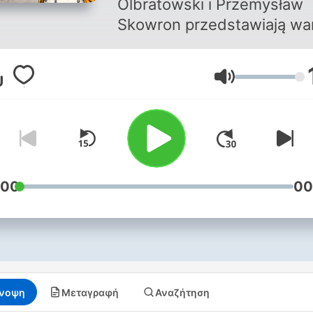
Olbratowski i Przemysław
Skowron przedstawiają w
znane wydarzenia history
w krzywym zwierciadle!
Ένταση
Gwarantujemy godziny
śmiechu. Przygotuj chuste
do ocierania łez i coś do pic
bo od ciągłego chichotu
zaschnie ci w gardle! Prem
co czwartek o godz. 9:00.
:00
00
νοψη
Μεταγραφή
Αναζήτηση