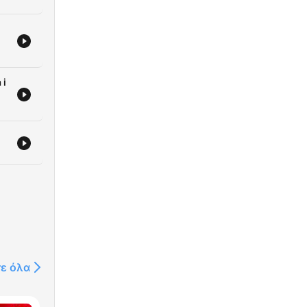
 i
ów
τε όλα