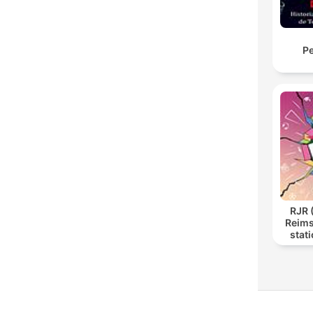
Pe
RJR 
Reims
stat