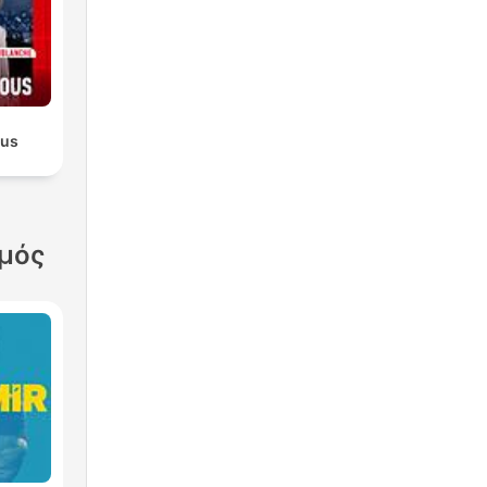
ous
σμός