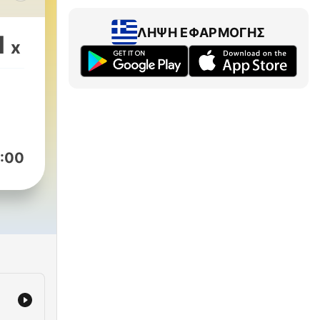
👇
ΛΉΨΗ ΕΦΑΡΜΟΓΉΣ
1
x
:00