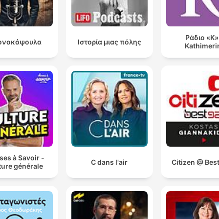
Ράδιο «Κ»
ονοκάψουλα
Ιστορία μιας πόλης
Kathimeri
es à Savoir -
C dans l'air
Citizen @ Bes
ture générale