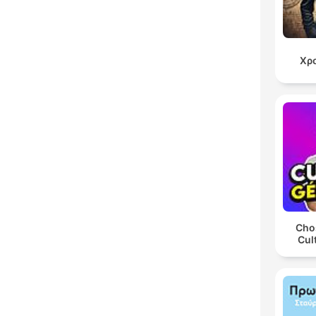
Χρ
Chos
Cul