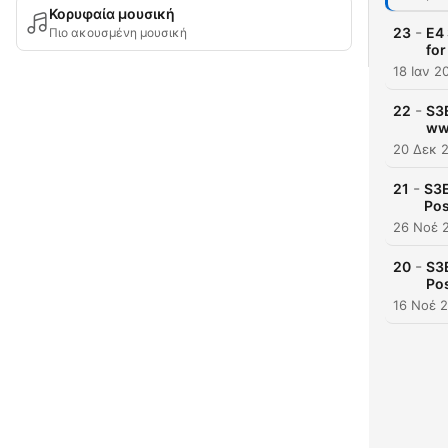
Κορυφαία μουσική
-
23
E4 
Πιο ακουσμένη μουσική
for
18 Ιαν 2
-
22
S3
ww
20 Δεκ 
-
21
S3
Pos
26 Νοέ 
-
20
S3
Pos
16 Νοέ 