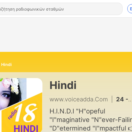
Hindi
Hindi
www.voiceadda.Com
|
24 - S3E6 Shaadi Ke Side Effect | Hindi । Relationship podcast © www.voiceadda.com
H.I.N.D.I "H"opeful
"I"maginative "N"ever-Faili
"D"etermined "I"mpactful 👉