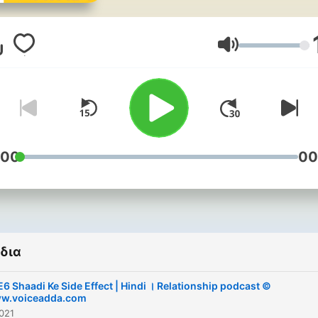
Link to the latest episode 
Ένταση
:00
00
δια
6 Shaadi Ke Side Effect | Hindi । Relationship podcast ©
w.voiceadda.com
021