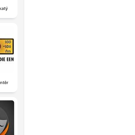
katý
ntêr