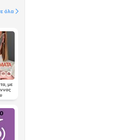
τε όλα
τα, με
Άννας
υ