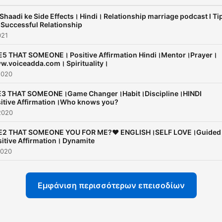
Shaadi ke Side Effects। Hindi। Relationship marriage podcast l Ti
 Successful Relationship
021
E5 THAT SOMEONE। Positive Affirmation Hindi।Mentor।Prayer।
w.voiceadda.com। Spirituality।
2020
E3 THAT SOMEONE।Game Changer।Habit।Discipline।HINDI
itive Affirmation।Who knows you?
2020
E2 THAT SOMEONE YOU FOR ME?❤️ ENGLISH।SELF LOVE।Guided
itive Affirmation। Dynamite
2020
Εμφάνιση περισσότερων επεισοδίων