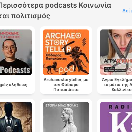
Περισσότερα podcasts Κοινωνία
Δεί
και πολιτισμός
Archaeostoryteller, με
Άγρια Εγκλήμα
ρές αλήθειες
τον Θόδωρο
τα μάτια της 
Παπακώστα
Καλλινίκο