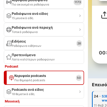
1173
Πιο ακουσμένα ραδιόφωνα
Ραδιόφωνα ανά είδος
15 μουσικά είδη
Ραδιόφωνα ανά περιοχή
Τοπικά ραδιόφωνα
Ειδήσεις
28
Ραδιόφωνα ειδήσεων
00
Προτεινόμενα
Λίστα καλύτερων ραδιοφώνων
Podcast
Κορυφαία podcasts
50
Πιο δημοφιλή podcasts
Επεισό
Podcasts ανά είδος
18 θεματικά είδη
-
24
S3E
ww
Μουσική
11 Φεβ 2