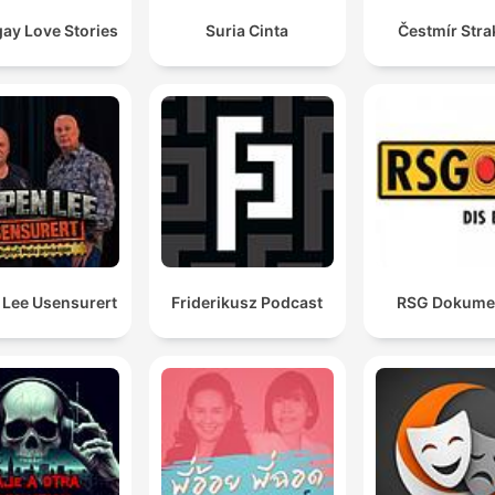
ay Love Stories
Suria Cinta
Čestmír Stra
 Lee Usensurert
Friderikusz Podcast
RSG Dokume