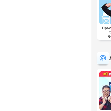
Πρωτ
τ
Θ