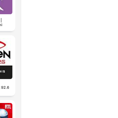
 |
ni
t 92.6