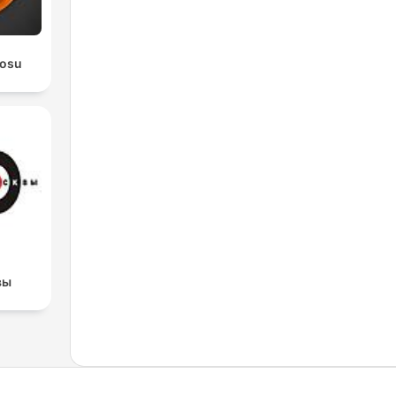
rosu
вы