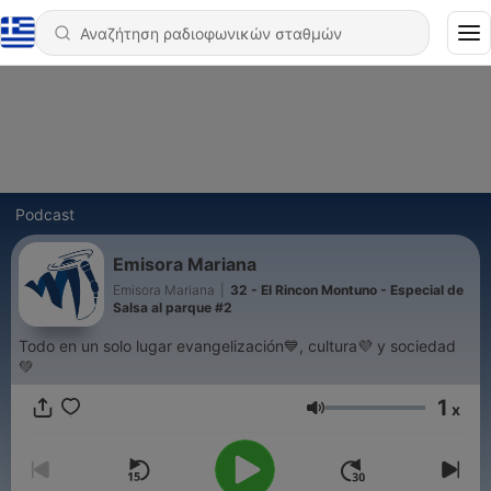
Podcast
Emisora Mariana
Emisora Mariana
|
32 - El Rincon Montuno - Especial de
Salsa al parque #2
Todo en un solo lugar evangelización💙, cultura💜 y sociedad
💚
1
x
Ένταση