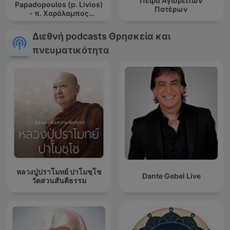
Πείρα Αγιορειτών
Papadopoulos (p. Livios)
Πατέρων
- π. Χαράλαμπος
Παπαδόπουλος (π.
Λίβυος)
Διεθνή podcasts Θρησκεία και
πνευματικότητα
หลวงปู่ปราโมทย์ ปาโมชฺโช
Dante Gebel Live
วัดสวนสันติธรรม