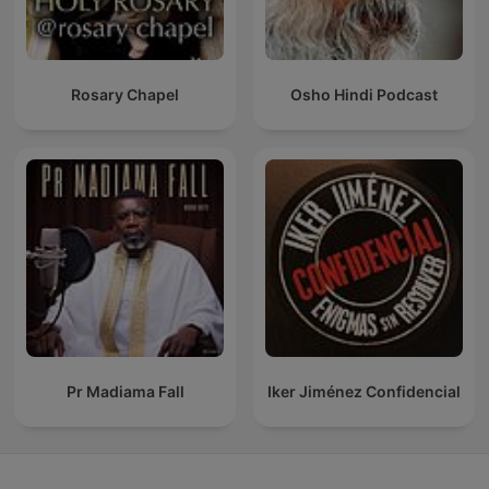
Rosary Chapel
Osho Hindi Podcast
Pr Madiama Fall
Iker Jiménez Confidencial